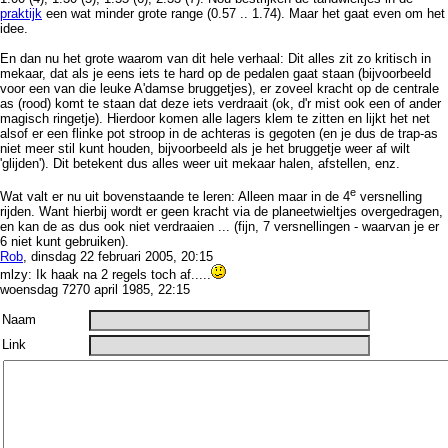
praktijk
een wat minder grote range (0.57 .. 1.74). Maar het gaat even om het
idee.
En dan nu het grote waarom van dit hele verhaal: Dit alles zit zo kritisch in
mekaar, dat als je eens iets te hard op de pedalen gaat staan (bijvoorbeeld
voor een van die leuke A'damse bruggetjes), er zoveel kracht op de centrale
as (rood) komt te staan dat deze iets verdraait (ok, d'r mist ook een of ander
magisch ringetje). Hierdoor komen alle lagers klem te zitten en lijkt het net
alsof er een flinke pot stroop in de achteras is gegoten (en je dus de trap-as
niet meer stil kunt houden, bijvoorbeeld als je het bruggetje weer af wilt
'glijden'). Dit betekent dus alles weer uit mekaar halen, afstellen, enz.
e
Wat valt er nu uit bovenstaande te leren: Alleen maar in de 4
versnelling
rijden. Want hierbij wordt er geen kracht via de planeetwieltjes overgedragen,
en kan de as dus ook niet verdraaien ... (fijn, 7 versnellingen - waarvan je er
6 niet kunt gebruiken).
Rob
, dinsdag 22 februari 2005, 20:15
mlzy: Ik haak na 2 regels toch af.....
woensdag 7270 april 1985, 22:15
Naam
Link