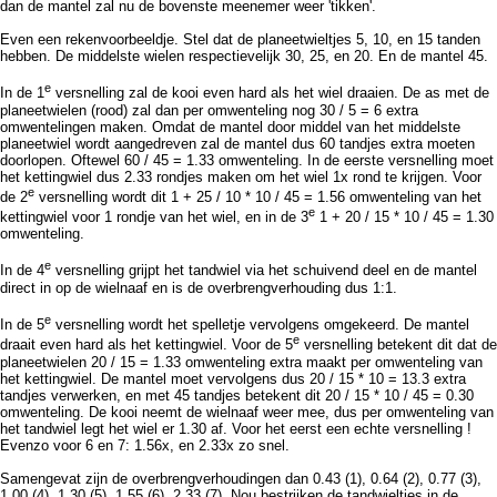
dan de mantel zal nu de bovenste meenemer weer 'tikken'.
Even een rekenvoorbeeldje. Stel dat de planeetwieltjes 5, 10, en 15 tanden
hebben. De middelste wielen respectievelijk 30, 25, en 20. En de mantel 45.
e
In de 1
versnelling zal de kooi even hard als het wiel draaien. De as met de
planeetwielen (rood) zal dan per omwenteling nog 30 / 5 = 6 extra
omwentelingen maken. Omdat de mantel door middel van het middelste
planeetwiel wordt aangedreven zal de mantel dus 60 tandjes extra moeten
doorlopen. Oftewel 60 / 45 = 1.33 omwenteling. In de eerste versnelling moet
het kettingwiel dus 2.33 rondjes maken om het wiel 1x rond te krijgen. Voor
e
de 2
versnelling wordt dit 1 + 25 / 10 * 10 / 45 = 1.56 omwenteling van het
e
kettingwiel voor 1 rondje van het wiel, en in de 3
1 + 20 / 15 * 10 / 45 = 1.30
omwenteling.
e
In de 4
versnelling grijpt het tandwiel via het schuivend deel en de mantel
direct in op de wielnaaf en is de overbrengverhouding dus 1:1.
e
In de 5
versnelling wordt het spelletje vervolgens omgekeerd. De mantel
e
draait even hard als het kettingwiel. Voor de 5
versnelling betekent dit dat de
planeetwielen 20 / 15 = 1.33 omwenteling extra maakt per omwenteling van
het kettingwiel. De mantel moet vervolgens dus 20 / 15 * 10 = 13.3 extra
tandjes verwerken, en met 45 tandjes betekent dit 20 / 15 * 10 / 45 = 0.30
omwenteling. De kooi neemt de wielnaaf weer mee, dus per omwenteling van
het tandwiel legt het wiel er 1.30 af. Voor het eerst een echte versnelling !
Evenzo voor 6 en 7: 1.56x, en 2.33x zo snel.
Samengevat zijn de overbrengverhoudingen dan 0.43 (1), 0.64 (2), 0.77 (3),
1.00 (4), 1.30 (5), 1.55 (6), 2.33 (7). Nou bestrijken de tandwieltjes in de