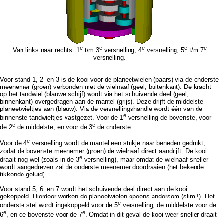
e
e
e
e
e
Van links naar rechts: 1
t/m 3
versnelling, 4
versnelling, 5
t/m 7
versnelling.
Voor stand 1, 2, en 3 is de kooi voor de planeetwielen (paars) via de onderste
meenemer (groen) verbonden met de wielnaaf (geel; buitenkant). De kracht
op het tandwiel (blauwe schijf) wordt via het schuivende deel (geel;
binnenkant) overgedragen aan de mantel (grijs). Deze drijft de middelste
planeetwieltjes aan (blauw). Via de versnellingshandle wordt één van de
e
binnenste tandwieltjes vastgezet. Voor de 1
versnelling de bovenste, voor
e
e
de 2
de middelste, en voor de 3
de onderste.
e
Voor de 4
versnelling wordt de mantel een stukje naar beneden gedrukt,
zodat de bovenste meenemer (groen) de wielnaaf direct aandrijft. De kooi
e
draait nog wel (zoals in de 3
versnelling), maar omdat de wielnaaf sneller
wordt aangedreven zal de onderste meenemer doordraaien (het bekende
tikkende geluid).
Voor stand 5, 6, en 7 wordt het schuivende deel direct aan de kooi
gekoppeld. Hierdoor werken de planeetwielen opeens andersom (slim !). Het
e
onderste stel wordt ingekoppeld voor de 5
versnelling, de middelste voor de
e
e
6
, en de bovenste voor de 7
. Omdat in dit geval de kooi weer sneller draait