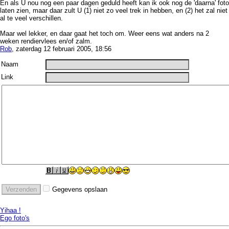
En als U nou nog een paar dagen geduld heeft kan ik ook nog de 'daarna' foto
laten zien, maar daar zult U (1) niet zo veel trek in hebben, en (2) het zal niet
al te veel verschillen.
Maar wel lekker, en daar gaat het toch om. Weer eens wat anders na 2
weken rendiervlees en/of zalm.
Rob
, zaterdag 12 februari 2005, 18:56
Naam
Link
Gegevens opslaan
Yihaa !
Ego foto's