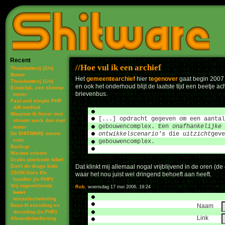
Recent
Hoe vul ik een archief
Thuisbatterij (2/n)
Boom
Het
gemeentearchief
hier
tegenover
gaat begin 2007 
Thuisbatterij (1/n)
en ook het onderhoud blijt de laatste tijd een beetje a
Eindelijk, een slimme
brievenbus.
meter
Fast and simple PHP
diff method
Waarom ik liever met
[...] opdracht gegeven om een aanta
stroom werk dan met
gebouwencomplex. Een
onafhankelijke 
water
De $HITWARE meme
ontwikkelscenario's
die
uitzicht
gev
coin
gebouwencomplex.
Backup
Nieuwe vriezer
Gratis postcode tabel
Don't do drugs kids
Dat klinkt mij allemaal nogal vrijblijvend in de oren (d
JSON lines file
waar het nou juist wel dringend behoeft aan heeft.
handler (in PHP)
Vrij ingewikkelde
Rob
, woensdag 17 mei 2006, 19:24
hotel
wisselschakeling
Base-N encoding en
Naam
decoding (in PHP)
Link
Afstandsbediening