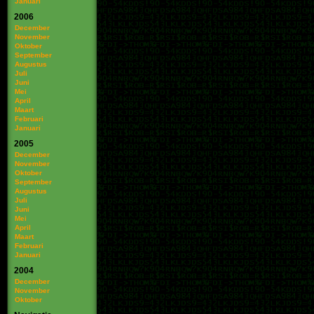
Januari
2006
December
November
Oktober
September
Augustus
Juli
Juni
Mei
April
Maart
Februari
Januari
2005
December
November
Oktober
September
Augustus
Juli
Juni
Mei
April
Maart
Februari
Januari
2004
December
November
Oktober