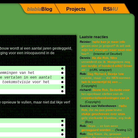
blabla
Blog
Projects
RSI
4U
Laatste reacties
Reinier:
hallo kan je meer info
geven over je project? ik wil ook
bouw wordt al een aantal jaren gesteggeld,
mijn bel afvangen maar weet niet
diging voor een inloopavond in de
hoe? ...
(
Internet of Deurbel
)
Dennis:
Ha die Rob, Niks
veranderd zie ik. Hoogstens nog
een tandje of honderd erbij! Groet
uit ...
(
cURL wrapper
)
emmingen
van het
Rob:
Dag Richard, Beetje late
e
vertalen
in een
aantal
reactie, maar ... die NEN-normen
n
toekomstvisie
voor het
heb ik toentertijd bij een ...
(
Copyright
)
richard:
Beste Rob, Bedankt voor
het openbaar stellen van de
constructieberekeningen van je
opnieuw te vullen, maar niet dat likje verf
...
(
Copyright
)
Saskia van Vollenhoven :
Hallo
Rob, Zie nu pas jouw leuke
stukje geschreven over onze
gele vierkante klamboe, erg leuk
...
(
Boe
)
Rob:
Oeps ... er kan weer
gereaguurd worden ...
(
Testing 12
)
Rob:
Dag Koen. Ja, gewoon
pollen. De server staat hier toch