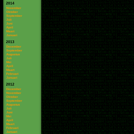
2014
November
Oktober
September
Juli
Juni
April
Maart
Januari
2013
December
September
Augustus
Juli
Mei
April
Maart
Februari
Januari
2012
December
November
Oktober
September
Augustus
Juli
Juni
Mei
April
Maart
Februari
Januari