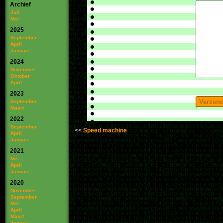
Archief
Juli
Mei
2025
September
April
Januari
2024
November
Oktober
April
2023
September
Maart
2022
September
Speed machine
April
Januari
2021
Mei
April
Januari
2020
November
September
Mei
April
Maart
Januari