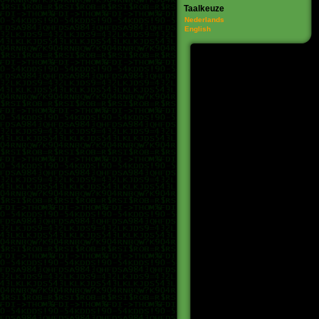
Taalkeuze
Nederlands
English