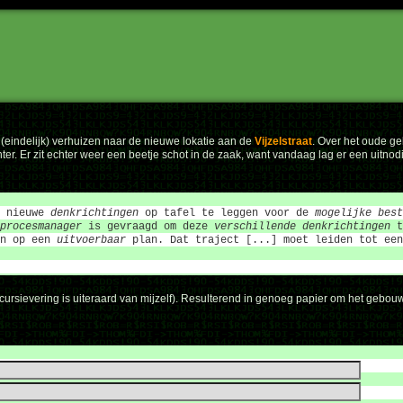
(eindelijk) verhuizen naar de nieuwe lokatie aan de
Vijzelstraat
. Over het oude ge
chter. Er zit echter weer een beetje schot in de zaak, want vandaag lag er een uitno
l nieuwe
denkrichtingen
op tafel te leggen voor de
mogelijke best
procesmanager
is gevraagd om deze
verschillende denkrichtingen
t
en op een
uitvoerbaar
plan. Dat traject [...] moet leiden tot ee
e cursievering is uiteraard van mijzelf). Resulterend in genoeg papier om het gebouw 