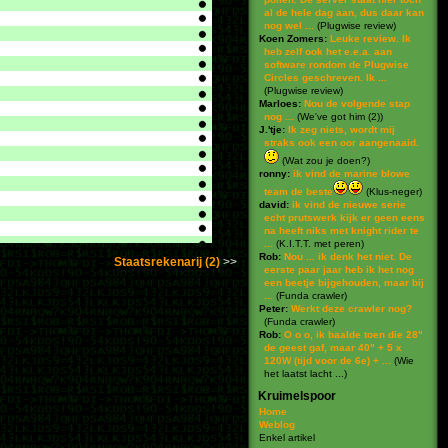
al de hele dag aan, dus daar kan
nog wel ...
(
Plugwise review
)
Koen Zomers:
Leuke review. Ik
heb zelf ook het e.e.a. aan
software rondom de Plugwise
Circles geschreven. Ik ...
(
Plugwise review
)
Marloes:
Nou de volgende stap
nog ...
(
We've got him (2)
)
J.'tje:
Ik zeg niets, wordt mij
straks ook een oor aangenaaid.
(
Wat zou je doen?
)
ronny:
ik vind de marine blowe
team de beste
(
Klus-neger
)
david:
ik vind de nieuwe serie
echt prutswerk kijk er geen eens
na heeft niks met knight rider te
...
(
K.I.T.T. met peren
)
Rob:
Nou ... ik denk het niet. De
Staatsrekenarij (2)
eerste paar jaar heb ik het nog
een beetje bijgehouden, maar bij
...
(
Funda crawler
)
Peter:
Werkt deze crawler nog?
(
Funda crawler
)
Rob:
O o o, ik baalde toen die 28"
de geest gaf, maar 40" + 5 x
120W (tijd voor de 6e) + ...
(
Wie
het laatst lacht ...
)
Kruimelspoor
Home
Weblog
Enkel artikel