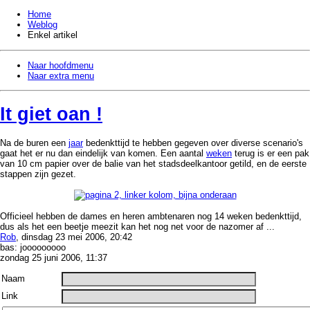
Home
Weblog
Enkel artikel
Naar hoofdmenu
Naar extra menu
It giet oan !
Na de buren een
jaar
bedenkttijd te hebben gegeven over diverse scenario's
gaat het er nu dan eindelijk van komen. Een aantal
weken
terug is er een pak
van 10 cm papier over de balie van het stadsdeelkantoor getild, en de eerste
stappen zijn gezet.
Officieel hebben de dames en heren ambtenaren nog 14 weken bedenkttijd,
dus als het een beetje meezit kan het nog net voor de nazomer af ...
Rob
, dinsdag 23 mei 2006, 20:42
bas: jooooooooo
zondag 25 juni 2006, 11:37
Naam
Link