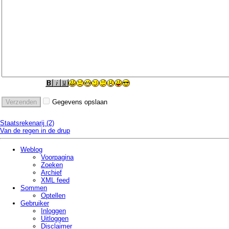
Gegevens opslaan
Staatsrekenarij (2)
Van de regen in de drup
Weblog
Voorpagina
Zoeken
Archief
XML feed
Sommen
Optellen
Gebruiker
Inloggen
Uitloggen
Disclaimer