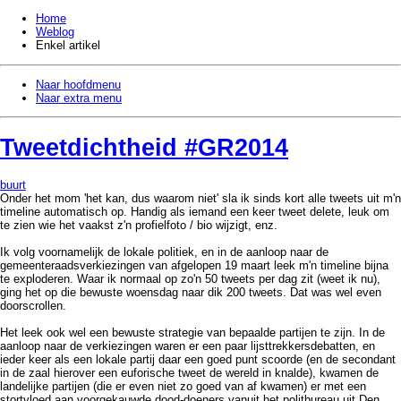
Home
Weblog
Enkel artikel
Naar hoofdmenu
Naar extra menu
Tweetdichtheid #GR2014
buurt
Onder het mom 'het kan, dus waarom niet' sla ik sinds kort alle tweets uit m'n
timeline automatisch op. Handig als iemand een keer tweet delete, leuk om
te zien wie het vaakst z'n profielfoto / bio wijzigt, enz.
Ik volg voornamelijk de lokale politiek, en in de aanloop naar de
gemeenteraadsverkiezingen van afgelopen 19 maart leek m'n timeline bijna
te exploderen. Waar ik normaal op zo'n 50 tweets per dag zit (weet ik nu),
ging het op die bewuste woensdag naar dik 200 tweets. Dat was wel even
doorscrollen.
Het leek ook wel een bewuste strategie van bepaalde partijen te zijn. In de
aanloop naar de verkiezingen waren er een paar lijsttrekkersdebatten, en
ieder keer als een lokale partij daar een goed punt scoorde (en de secondant
in de zaal hierover een euforische tweet de wereld in knalde), kwamen de
landelijke partijen (die er even niet zo goed van af kwamen) er met een
stortvloed aan voorgekauwde dood-doeners vanuit het politbureau uit Den