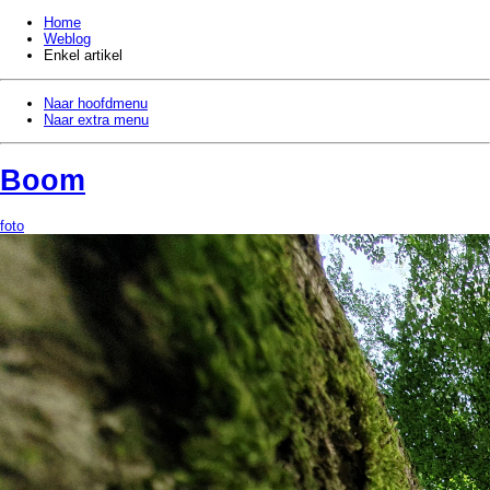
Home
Weblog
Enkel artikel
Naar hoofdmenu
Naar extra menu
Boom
foto