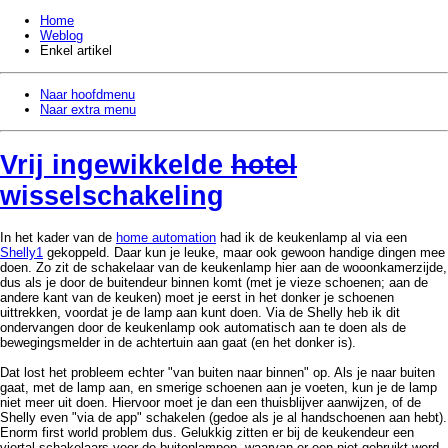
Home
Weblog
Enkel artikel
Naar hoofdmenu
Naar extra menu
Vrij ingewikkelde
hotel
wisselschakeling
In het kader van de
home automation
had ik de keukenlamp al via een
Shelly1
gekoppeld. Daar kun je leuke, maar ook gewoon handige dingen mee
doen. Zo zit de schakelaar van de keukenlamp hier aan de wooonkamerzijde,
dus als je door de buitendeur binnen komt (met je vieze schoenen; aan de
andere kant van de keuken) moet je eerst in het donker je schoenen
uittrekken, voordat je de lamp aan kunt doen. Via de Shelly heb ik dit
ondervangen door de keukenlamp ook automatisch aan te doen als de
bewegingsmelder in de achtertuin aan gaat (en het donker is).
Dat lost het probleem echter "van buiten naar binnen" op. Als je naar buiten
gaat, met de lamp aan, en smerige schoenen aan je voeten, kun je de lamp
niet meer uit doen. Hiervoor moet je dan een thuisblijver aanwijzen, of de
Shelly even "via de app" schakelen (gedoe als je al handschoenen aan hebt).
Enorm first world problem dus. Gelukkig zitten er bij de keukendeur een
viertal schakelaars voor de buitenlampen, waarvan er een niet gebruikt werd.