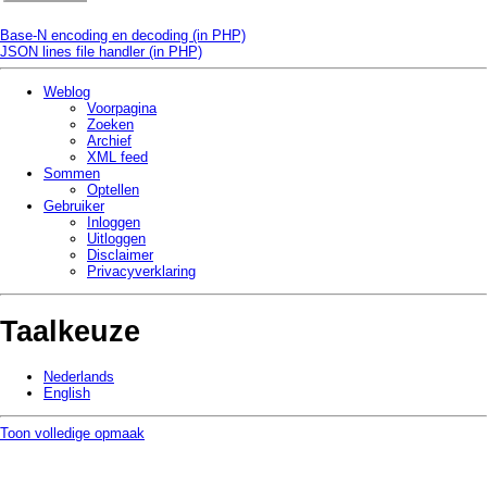
Base-N encoding en decoding (in PHP)
JSON lines file handler (in PHP)
Weblog
Voorpagina
Zoeken
Archief
XML feed
Sommen
Optellen
Gebruiker
Inloggen
Uitloggen
Disclaimer
Privacy­verklaring
Taalkeuze
Nederlands
English
Toon volledige opmaak