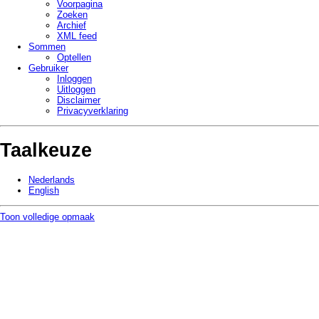
Voorpagina
Zoeken
Archief
XML feed
Sommen
Optellen
Gebruiker
Inloggen
Uitloggen
Disclaimer
Privacy­verklaring
Taalkeuze
Nederlands
English
Toon volledige opmaak