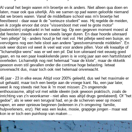
Al vanaf het begin waren m'n broertje en ik anders. Niet alleen qua doen en
laten, maar ook qua uiterlijk. Als we samen op pad waren geloofde niemand
dat we broers waren. Vanaf de middelbare school was m'n broertje het
feestbeest - daar waar ik de "serieuze student" was. Hij regelde de meiden,
en ik zorgde ervoor dat onze "vissersboot met veel te grote motor"
(waterskiën) volgetankt in het water lag. Op een gegeven moment moest al
dat feesten steeds vaker en steeds langer duren. En daar hoorde uiteraard
"een pilletje" bij - anders houd je het niet vol. Het pilletje werd een buisje, en
vervolgens nog een hele sloot aan andere "geestverruimende middelen". En
ook weer dozen vol weet ik veel wat voor andere pillen. Voor elk kwaaltje of
"lichamelijke wens" was er wel een pil. Dat kon uiteraard niet eeuwig goed
gaan, en na een paar kwakkelende jaren is ie vorig jaar aan een hartstilstand
overleden. Lichamelijk nog niet helemaal "naar de klote", maar de rikketik
gewoon even stil gevallen onder die continue hoge belasting. Ietwat
onverwacht dus, maar toch ook niet helemaal onverwacht.
46 jaar - 23 in elke eeuw. Altijd voor 200% geleefd, dus wel het maximale er
uit gehaald, maar toch een beetje aan de vroege kant. Nu, een jaar later,
weet ik nog steeds niet hoe ik 'm moet missen: Z'n ongeremde
enthousiasme, altijd vol met wilde ideeën (ook gewoon praktisch, zoals de
inrichting van z'n woonkamer - niet alles was altijd drugs gerelateerd). Of "het
gedoe"; als ie weer een terugval had, en je de scherven weer op moest
rapen, en
weer
opnieuw beginnen (iedereen in z'n omgeving: familie,
hulpverleners, enz). Het was een leuke, mooie, grappige jongen - maar wat
kon ie er toch een puinhoop van maken ...