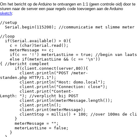
Om het bericht op de Arduino te ontvangen en 1:1 (geen controle oid) door te
sturen naar de server een paar regels code toevoegen aan de Arduino
sketch
:
//setup
Serial.begin(115200); //communicatie met slimme meter 
//loop
if(Serial.available() > 0){
c = (char)Serial.read();
meterMessage += c;
if(c == '!') meterLastLine = true; //begin van laatst
else if(meterLastLine && (c == '\n'))
{ //bericht compleet
if(client.connect(server,80)){
client.println("POST /meter-
standen.php HTTP/1.1");
client.println("Host: domo.local");
client.println("Connection: close");
client.print("Content-
Length: "); //verplicht bij POST
client.println(meterMessage.length());
client.println();
client.print(meterMessage);
clientStop = millis() + 100; //over 100ms de clien
}
meterMessage = "";
meterLastLine = false;
}