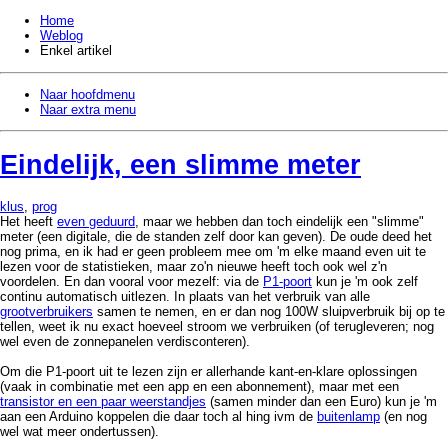
Home
Weblog
Enkel artikel
Naar hoofdmenu
Naar extra menu
Eindelijk, een slimme meter
klus
,
prog
Het heeft
even geduurd
, maar we hebben dan toch eindelijk een "slimme"
meter (een digitale, die de standen zelf door kan geven). De oude deed het
nog prima, en ik had er geen probleem mee om 'm elke maand even uit te
lezen voor de statistieken, maar zo'n nieuwe heeft toch ook wel z'n
voordelen. En dan vooral voor mezelf: via de
P1-poort
kun je 'm ook zelf
continu automatisch uitlezen. In plaats van het verbruik van alle
grootverbruikers
samen te nemen, en er dan nog 100W sluipverbruik bij op te
tellen, weet ik nu exact hoeveel stroom we verbruiken (of terugleveren; nog
wel even de zonnepanelen verdisconteren).
Om die P1-poort uit te lezen zijn er allerhande kant-en-klare oplossingen
(vaak in combinatie met een app en een abonnement), maar met een
transistor en een paar weerstandjes
(samen minder dan een Euro) kun je 'm
aan een Arduino koppelen die daar toch al hing ivm de
buitenlamp
(en nog
wel wat meer ondertussen).