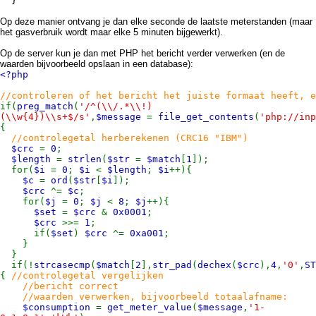
}
Op deze manier ontvang je dan elke seconde de laatste meterstanden (maar
het gasverbruik wordt maar elke 5 minuten bijgewerkt).
Op de server kun je dan met PHP het bericht verder verwerken (en de
waarden bijvoorbeeld opslaan in een database):
<?php
//controleren of het bericht het juiste formaat heeft, e
if(
preg_match
(
'/^(\\/.*\\!)
(\\w{4})\\s+$/s'
,
$message
=
file_get_contents
(
'php://inp
{
//controlegetal herberekenen (CRC16 "IBM")
$crc
=
0
;
$length
=
strlen
(
$str
=
$match
[
1
]);
for(
$i
=
0
;
$i
<
$length
;
$i
++){
$c
=
ord
(
$str
[
$i
]);
$crc
^=
$c
;
for(
$j
=
0
;
$j
<
8
;
$j
++){
$set
=
$crc
&
0x0001
;
$crc
>>=
1
;
if(
$set
)
$crc
^=
0xa001
;
}
}
if(!
strcasecmp
(
$match
[
2
],
str_pad
(
dechex
(
$crc
),
4
,
'0'
,
ST
{
//controlegetal vergelijken
//bericht correct
//waarden verwerken, bijvoorbeeld totaalafname:
$consumption
=
get_meter_value
(
$message
,
'1-