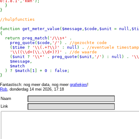
0:1.8.1'
,
'kWh'
);
}
}
//hulpfuncties
function
get_meter_value
(
$message
,
$code
,
$unit
=
null
,
$t
{
return
preg_match
(
'/\\s+'
.
preg_quote
(
$code
,
'/'
) .
//gezochte code
(
$time
?
'\\(.+?\\)'
:
null
) .
//eventuele timestamp
'\\((\\d+(\\.\\d+)?)'
.
//de waarde
(
$unit
?
'\\*'
.
preg_quote
(
$unit
,
'/'
) :
null
) .
'\\
$message
,
$match
) ?
$match
[
1
] +
0
:
false
;
}
Fantastisch: nog meer data, nog meer
grafiekjes
!
Rob
, donderdag 14 mei 2026, 17:18
Naam
Link