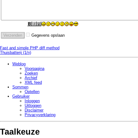
Gegevens opslaan
Fast and simple PHP diff method
Thuisbatterij (1/n)
Weblog
Voorpagina
Zoeken
Archief
XML feed
Sommen
Optellen
Gebruiker
Inloggen
Uitloggen
Disclaimer
Privacy­verklaring
Taalkeuze