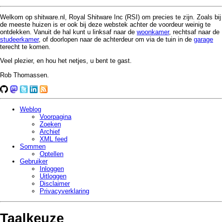
Welkom op shitware.nl, Royal Shitware Inc (RSI) om precies te zijn. Zoals bij
de meeste huizen is er ook bij deze webstek achter de voordeur weinig te
ontdekken. Vanuit de hal kunt u linksaf naar de
woonkamer
, rechtsaf naar de
studeerkamer
, of doorlopen naar de achterdeur om via de tuin in de
garage
terecht te komen.
Veel plezier, en hou het netjes, u bent te gast.
Rob Thomassen.
Weblog
Voorpagina
Zoeken
Archief
XML feed
Sommen
Optellen
Gebruiker
Inloggen
Uitloggen
Disclaimer
Privacy­verklaring
Taalkeuze