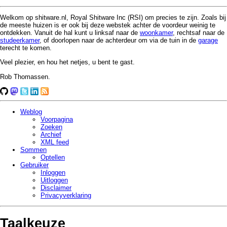
Welkom op shitware.nl, Royal Shitware Inc (RSI) om precies te zijn. Zoals bij
de meeste huizen is er ook bij deze webstek achter de voordeur weinig te
ontdekken. Vanuit de hal kunt u linksaf naar de
woonkamer
, rechtsaf naar de
studeerkamer
, of doorlopen naar de achterdeur om via de tuin in de
garage
terecht te komen.
Veel plezier, en hou het netjes, u bent te gast.
Rob Thomassen.
Weblog
Voorpagina
Zoeken
Archief
XML feed
Sommen
Optellen
Gebruiker
Inloggen
Uitloggen
Disclaimer
Privacy­verklaring
Taalkeuze