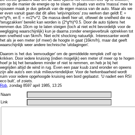
om op die manier de energie op te slaan. In plaats van extra 'massa' mee te
sjouwen maak je dus gebruik van de eigen massa van de auto. Maar als we
er even vanuit gaan dat dit alles 'wrijvingsloos' zou werken dan geldt E =
m*g*h, en E = m/2*v^2. De massa deelt hier uit, oftewel de snelheid die na
'terugzakken' bereikt kan worden is (2*g*h)^0.5. Door de auto tijdens het
remmen dus 10cm op te laten steigen (toch al niet echt bevordelijk voor de
wegligging waarschijnlijk) kun je daarna zonder energieverbruik optrekken tot
een snelheid van 5km/h. Niet echt shocking natuurlijk. Interessanter wordt
het als je een meter (of meer) de hoogte in gaat (16km/h), maar dat geeft
waarschijnlijk weer andere technische 'uitdagingen'.
Daarom is het dus 'eenvoudiger' om de gemiddelde remplek zelf op te
krikken. Door iedere kruising (indien mogelijk) een meter of meer op te hogen
hoef je bij het benaderen minder of niet te remmen, en heb je bij het
wegrijden altijd de wind in rug. Even een paar kuub zand eronder en opeens
zijn alle auto's een stuk milieuvriendelijker. Voor de herkenbaarheid wordt
ruim voor iedere opgehoogde kruising een bord geplaatst. 'U nadert een RSI
eco bult', of zoiets.
Rob
, zondag 8597 april 1985, 13:25
Naam
Link