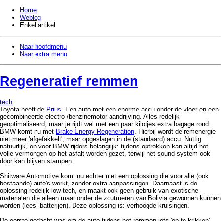
Home
Weblog
Enkel artikel
Naar hoofdmenu
Naar extra menu
Regeneratief remmen
tech
Toyota heeft de
Prius
. Een auto met een enorme accu onder de vloer en een
gecombineerde electro-/benzinemotor aandrijving. Alles redelijk
geoptimaliseerd, maar je rijdt wel met een paar kilotjes extra bagage rond.
BMW komt nu met
Brake Energy Regeneration
. Hierbij wordt de remenergie
niet meer 'afgefakkelt', maar opgeslagen in de (standaard) accu. Nuttig
natuurlijk, en voor BMW-rijders belangrijk: tijdens optrekken kan altijd het
volle vermongen op het asfalt worden gezet, terwijl het sound-system ook
door kan blijven stampen.
Shitware Automotive komt nu echter met een oplossing die voor alle (ook
bestaande) auto's werkt, zonder extra aanpassingen. Daarnaast is de
oplossing redelijk low-tech, en maakt ook geen gebruik van exotische
materialen die alleen maar onder de zoutmeren van Bolivia gewonnen kunnen
worden (lees: batterijen). Deze oplossing is: verhoogde kruisingen.
De eerste gedacht was om de auto tijdens het remmen iets 'op te krikken',