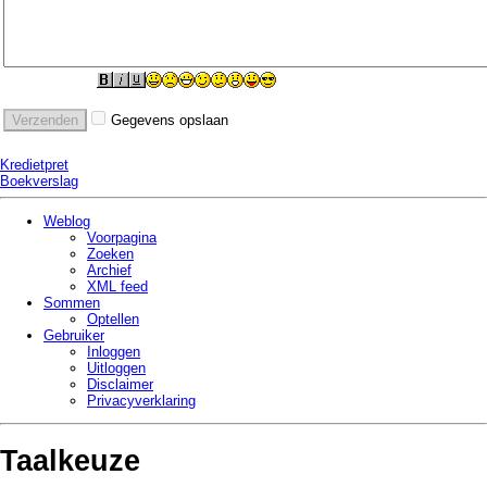
Gegevens opslaan
Kredietpret
Boekverslag
Weblog
Voorpagina
Zoeken
Archief
XML feed
Sommen
Optellen
Gebruiker
Inloggen
Uitloggen
Disclaimer
Privacy­verklaring
Taalkeuze