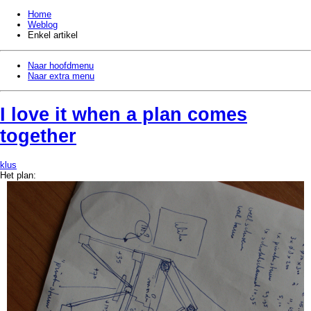
Home
Weblog
Enkel artikel
Naar hoofdmenu
Naar extra menu
I love it when a plan comes
together
klus
Het plan: