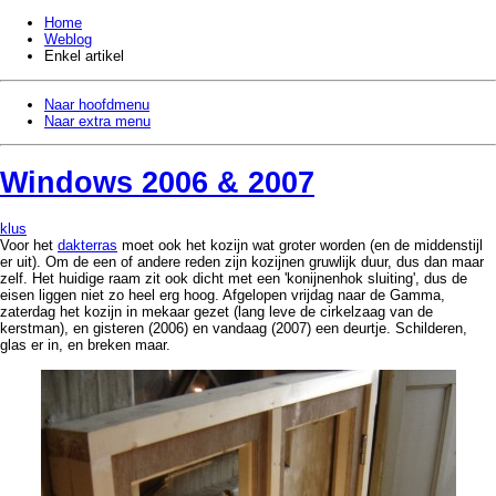
Home
Weblog
Enkel artikel
Naar hoofdmenu
Naar extra menu
Windows 2006 & 2007
klus
Voor het
dakterras
moet ook het kozijn wat groter worden (en de middenstijl
er uit). Om de een of andere reden zijn kozijnen gruwlijk duur, dus dan maar
zelf. Het huidige raam zit ook dicht met een 'konijnenhok sluiting', dus de
eisen liggen niet zo heel erg hoog. Afgelopen vrijdag naar de Gamma,
zaterdag het kozijn in mekaar gezet (lang leve de cirkelzaag van de
kerstman), en gisteren (2006) en vandaag (2007) een deurtje. Schilderen,
glas er in, en breken maar.