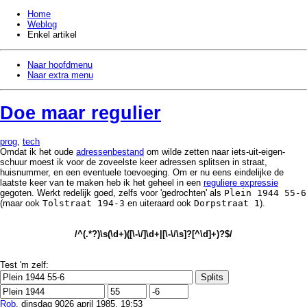
Home
Weblog
Enkel artikel
Naar hoofdmenu
Naar extra menu
Doe maar regulier
prog
,
tech
Omdat ik het oude
adressenbestand
om wilde zetten naar iets-uit-eigen-
schuur moest ik voor de zoveelste keer adressen splitsen in straat,
huisnummer, en een eventuele toevoeging. Om er nu eens eindelijke de
laatste keer van te maken heb ik het geheel in een
reguliere expressie
gegoten. Werkt redelijk goed, zelfs voor 'gedrochten' als
Plein 1944 55-6
(maar ook
Tolstraat 194-3
en uiteraard ook
Dorpstraat 1
).
/^(.*?)\s(\d+)([\-\/]\d+|[\-\/\s]?[^\d]+)?$/
Test 'm zelf:
Rob
, dinsdag 9026 april 1985, 19:53