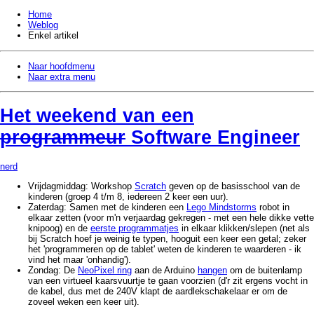
Home
Weblog
Enkel artikel
Naar hoofdmenu
Naar extra menu
Het weekend van een
programmeur
Software Engineer
nerd
Vrijdagmiddag: Workshop
Scratch
geven op de basisschool van de
kinderen (groep 4 t/m 8, iedereen 2 keer een uur).
Zaterdag: Samen met de kinderen een
Lego Mindstorms
robot in
elkaar zetten (voor m'n verjaardag gekregen - met een hele dikke vette
knipoog) en de
eerste programmatjes
in elkaar klikken/slepen (net als
bij Scratch hoef je weinig te typen, hooguit een keer een getal; zeker
het 'programmeren op de tablet' weten de kinderen te waarderen - ik
vind het maar 'onhandig').
Zondag: De
NeoPixel ring
aan de Arduino
hangen
om de buitenlamp
van een virtueel kaarsvuurtje te gaan voorzien (d'r zit ergens vocht in
de kabel, dus met de 240V klapt de aardlekschakelaar er om de
zoveel weken een keer uit).