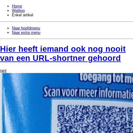
Home
Weblog
Enkel artikel
Naar hoofdmenu
Naar extra menu
Hier heeft iemand ook nog nooit
van een URL-shortner gehoord
rant