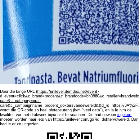
Door die lange URL (
https://unilever.demdex.net/event?
d_event=click&c_brand=prodent&c_brandcode=bh0880&c_retailer=brandwebs
care&c_category=oral-
care&c_campaignname=prodent_doktersvandewereld&&d_rd=https%3A%2
wordt die QR-code zo heel pietepeuterig (ivm "veel data"), en is ie ivm de
kwaliteit van het drukwerk bijna niet te scannen. Die had gewoon
ingekort
moeten worden naar iets van
https://unilever.com/go?id=doktervdwereld
. Dan
had ie er zo uitgezien: