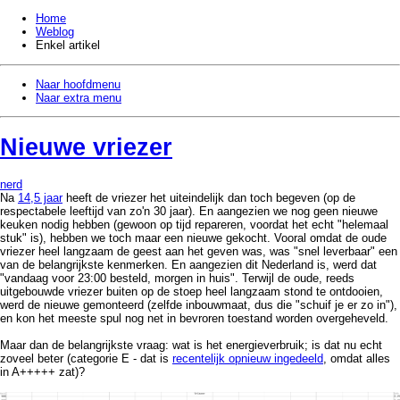
Home
Weblog
Enkel artikel
Naar hoofdmenu
Naar extra menu
Nieuwe vriezer
nerd
Na
14,5 jaar
heeft de vriezer het uiteindelijk dan toch begeven (op de
respectabele leeftijd van zo'n 30 jaar). En aangezien we nog geen nieuwe
keuken nodig hebben (gewoon op tijd repareren, voordat het echt "helemaal
stuk" is), hebben we toch maar een nieuwe gekocht. Vooral omdat de oude
vriezer heel langzaam de geest aan het geven was, was "snel leverbaar" een
van de belangrijkste kenmerken. En aangezien dit Nederland is, werd dat
"vandaag voor 23:00 besteld, morgen in huis". Terwijl de oude, reeds
uitgebouwde vriezer buiten op de stoep heel langzaam stond te ontdooien,
werd de nieuwe gemonteerd (zelfde inbouwmaat, dus die "schuif je er zo in"),
en kon het meeste spul nog net in bevroren toestand worden overgeheveld.
Maar dan de belangrijkste vraag: wat is het energieverbruik; is dat nu echt
zoveel beter (categorie E - dat is
recentelijk opnieuw ingedeeld
, omdat alles
in A+++++ zat)?