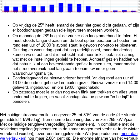
e
Op vrijdag de 25
heeft iemand de deur niet goed dicht gedaan, of zijn
er boodschappen gedaan (die ingevroren moesten worden).
e
Op maandag de 28
begint de vriezer dan langzamerhand te falen. Hij
moet steeds langer draaien om de boel op temperatuur te houden, en
rond een uur of 18:00 's avond staat ie gewoon non-stop te ploeteren.
Dinsdag en woensdag gaat dat nog redelijk goed, maar donderdag
komen we er achter dat ie het echt niet meer trekt - ook niet na nog
wat met de instellingen gepield te hebben. Achteraf gezien hadden we
dat natuurlijk al aan bovenstaande grafiek kunnen zien, maar omdat
het stroomverbruik heel langzaam toenam kwam er geen
waarschuwingsmailtje.
Donderdagavond de nieuwe vriezer besteld. Vrijdag rond een uur of
13:00 de oude uitgebouwd en buiten gezet. Nieuwe vriezer rond 14:00
geleverd, ingebouwd, en om 19:00 ingeschakeld.
Op zaterdag moet ie er dan nog even flink aan trekken om alles weer
onder nul te krijgen, en vanaf zondag staat ie gewoon "in bedrijf" te
pendelen.
Het huidige stroomverbruik is ongeveer 25 tot 30% van de oude (die slurpte
gemiddeld 1 kWh/dag). Een enorme besparing dus van zo'n 265 kWh/jaar.
Met de huidige terugleververgoeding (zonnepanelen), in combinatie met de
salderingsregeling (opbrengsten in de zomer mogen met verbruik in de winter
verrekend worden), levert een teruggeleverde kWh (we produceren
meer dan
we verbruiken
) nog maar 2,884 cent op. Die enorme afname van het verbruik