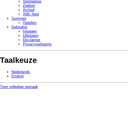
Voorpagina
Zoeken
Archief
XML feed
Sommen
Optellen
Gebruiker
Inloggen
Uitloggen
Disclaimer
Privacy­verklaring
Taalkeuze
Nederlands
English
Toon volledige opmaak