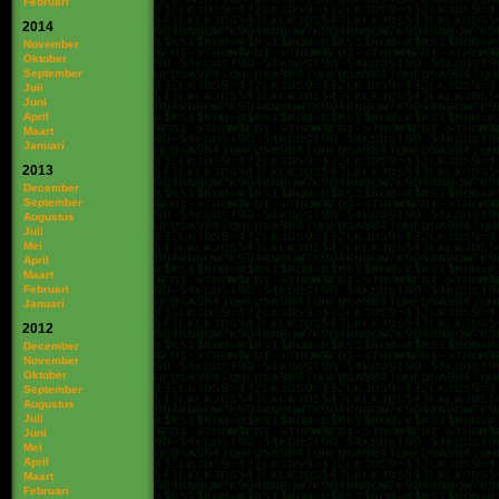
Februari
2014
November
Oktober
September
Juli
Juni
April
Maart
Januari
2013
December
September
Augustus
Juli
Mei
April
Maart
Februari
Januari
2012
December
November
Oktober
September
Augustus
Juli
Juni
Mei
April
Maart
Februari