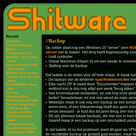
Recent
Backup
Stralend
Thuisbatterij (2/n)
Op zolder staat nog een Windows 10 "server" (een
NU
Boom
server
van te maken. Het ding heeft tegenwoordig (oud
Thuisbatterij (1/n)
Unifi controller
Eindelijk, een slimme
meter
Virtual Machines (Hyper-V) om een beetje te rommel
Fast and simple PHP
Stalling voor de backup
diff method
Waarom ik liever met
Dat laatste is de reden voor dit hele relaas. Ik maak n
stroom werk dan met
De laptops van de kinderen
synchroniseren live
met
water
Elke nacht ZIP ik naast deze "Documenten" mappen (
De $HITWARE meme
verkloot kun je dus nog altijd een week "terug kijken".
coin
Backup
Van bovenstaande bestanden, en ook nog onze gedeel
Nieuwe vriezer
buiten" benaderbaar, en ook niet vanuit de main serv
Gratis postcode tabel
Wekelijks maak ik ook nog een backup op een portabl
Don't do drugs kids
worm-virus, of een blikseminslag heeft dus geen inv
JSON lines file
versie bewaard - je kunt dus tot jaren terug zien ho
handler (in PHP)
Dit zijn allemaal lokale backups, die hier dus in huis
Vrij ingewikkelde
hotel
maand maak ik een backup op een (encrypted) portab
wisselschakeling
Base-N encoding en
In dat laatste zit nu het probleem, want dit gaat via VP
decoding (in PHP)
de nachtelijke backup op gestald gaat worden, maar he