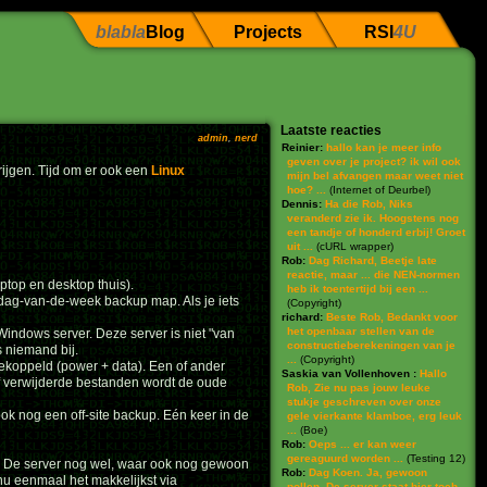
blabla
Blog
Projects
RSI
4U
Laatste reacties
admin
,
nerd
Reinier:
hallo kan je meer info
geven over je project? ik wil ook
ijgen. Tijd om er ook een
Linux
mijn bel afvangen maar weet niet
hoe? ...
(
Internet of Deurbel
)
Dennis:
Ha die Rob, Niks
veranderd zie ik. Hoogstens nog
een tandje of honderd erbij! Groet
uit ...
(
cURL wrapper
)
Rob:
Dag Richard, Beetje late
reactie, maar ... die NEN-normen
top en desktop thuis).
heb ik toentertijd bij een ...
dag-van-de-week backup map. Als je iets
(
Copyright
)
richard:
Beste Rob, Bedankt voor
het openbaar stellen van de
ndows server. Deze server is niet "van
constructieberekeningen van je
s niemand bij.
...
(
Copyright
)
gekoppeld (power + data). Een of ander
Saskia van Vollenhoven :
Hallo
of verwijderde bestanden wordt de oude
Rob, Zie nu pas jouw leuke
stukje geschreven over onze
ook nog een off-site backup. Eén keer in de
gele vierkante klamboe, erg leuk
...
(
Boe
)
Rob:
Oeps ... er kan weer
gereaguurd worden ...
(
Testing 12
)
r. De server nog wel, waar ook nog gewoon
Rob:
Dag Koen. Ja, gewoon
nu eenmaal het makkelijkst via
pollen. De server staat hier toch