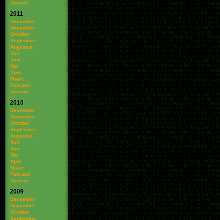
Januari
2011
December
November
Oktober
September
Augustus
Juli
Juni
Mei
April
Maart
Februari
Januari
2010
December
November
Oktober
September
Augustus
Juli
Juni
Mei
April
Maart
Februari
Januari
2009
December
November
Oktober
September