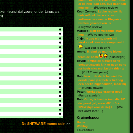
al de hele dag aan, dus daar kan
nog wel ...
(
Plugwise review
)
ken (script dat zowel onder Linux als
Koen Zomers:
Leuke review. Ik
heb zelf ook het e.e.a. aan
) ...
software rondom de Plugwise
Circles geschreven. Ik ...
(
Plugwise review
)
Marloes:
Nou de volgende stap
nog ...
(
We've got him (2)
)
J.'tje:
Ik zeg niets, wordt mij
straks ook een oor aangenaaid.
(
Wat zou je doen?
)
ronny:
ik vind de marine blowe
team de beste
(
Klus-neger
)
david:
ik vind de nieuwe serie
echt prutswerk kijk er geen eens
na heeft niks met knight rider te
...
(
K.I.T.T. met peren
)
Rob:
Nou ... ik denk het niet. De
eerste paar jaar heb ik het nog
een beetje bijgehouden, maar bij
...
(
Funda crawler
)
Peter:
Werkt deze crawler nog?
(
Funda crawler
)
Rob:
O o o, ik baalde toen die 28"
de geest gaf, maar 40" + 5 x
120W (tijd voor de 6e) + ...
(
Wie
het laatst lacht ...
)
Kruimelspoor
Home
De $HITWARE meme coin
Weblog
Enkel artikel