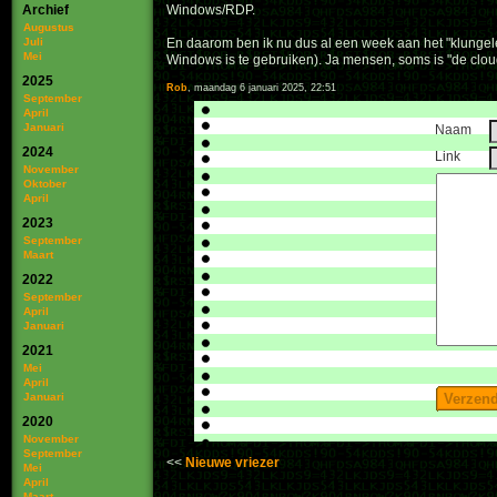
Archief
Windows/RDP.
Augustus
Juli
En daarom ben ik nu dus al een week aan het "klungele
Mei
Windows is te gebruiken). Ja mensen, soms is "de cloud
2025
Rob
, maandag 6 januari 2025, 22:51
September
April
Januari
Naam
2024
Link
November
Oktober
April
2023
September
Maart
2022
September
April
Januari
2021
Mei
April
Januari
2020
November
September
Nieuwe vriezer
Mei
April
Maart