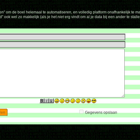
n" om de boel helemaal te automatiseren, en volledig platform onafhankelijk te ma
" ook wel zo makkelijk (als je het
niet
erg vindt om al je data bij een ander te stallen
Gegevens opslaan