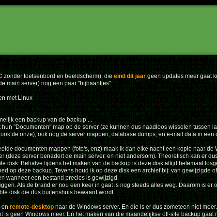
C
zonder toetsenbord en beeldscherm), die
eind dit jaar
geen updates meer gaat kr
e main server) nog een paar "bijbaantjes":
en met Linux
amelijk een backup van de backup ...
 hun "Documenten" map op de server (ze kunnen dus naadloos wisselen tussen lap
ook de onze), ook nog de server mappen, database dumps, en e-mail data in een 
de documenten mappen (foto's, enz) maak ik dan elke nacht een kopie naar de Wi
er (deze server benadert de main server, en niet andersom). Theoretisch kan er du
e disk. Behalve tijdens het maken van de backup is deze disk altijd helemaal los
loed op deze backup. Tevens houd ik op deze disk een archief bij: van gewijzigde 
e en wanneer een bestand precies is gewijzigd.
 liggen. Als de brand er nou een keer in gaat is nog steeds alles weg. Daarom is er 
le disk die dus buitenshuis bewaard wordt.
N en
remote-desktop
naar de Windows server. En die is er dus zometeen niet mee
t is geen Windows meer. En het maken van die maandelijkse off-site backup gaat 