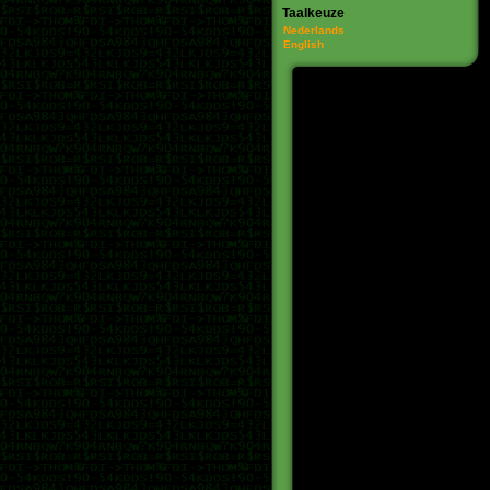
Taalkeuze
Nederlands
English