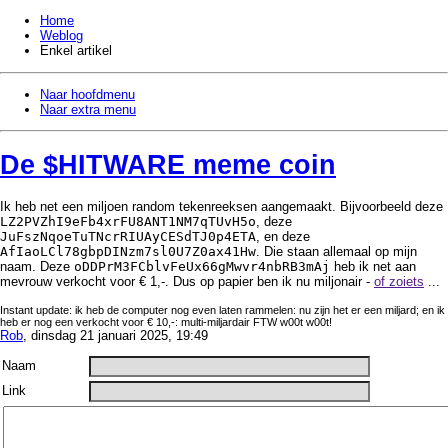
Home
Weblog
Enkel artikel
Naar hoofdmenu
Naar extra menu
De $HITWARE meme coin
Ik heb net een miljoen random tekenreeksen aangemaakt. Bijvoorbeeld deze
LZ2PVZhI9eFb4xrFU8ANT1NM7qTUvH5o
, deze
JuFszNqoeTuTNcrRIUAyCESdTJ0p4ETA
, en deze
AfIaoLCl78gbpDINzm7sl0U7Z0ax41Hw
. Die staan allemaal op mijn
naam. Deze
oDDPrM3FCblvFeUx66gMwvr4nbRB3mAj
heb ik net aan
mevrouw verkocht voor € 1,-. Dus op papier ben ik nu miljonair -
of zoiets
...
Instant update: ik heb de computer nog even laten rammelen: nu zijn het er een miljard; en ik
heb er nog een verkocht voor € 10,-: multi-miljardair FTW w00t w00t!
Rob
, dinsdag 21 januari 2025, 19:49
Naam
Link