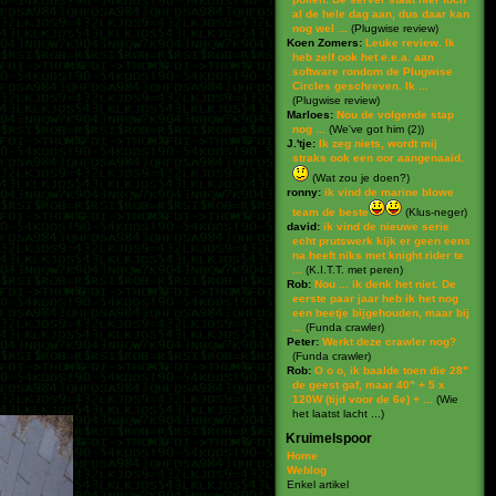
al de hele dag aan, dus daar kan
nog wel ...
(
Plugwise review
)
Koen Zomers:
Leuke review. Ik
heb zelf ook het e.e.a. aan
software rondom de Plugwise
Circles geschreven. Ik ...
(
Plugwise review
)
Marloes:
Nou de volgende stap
nog ...
(
We've got him (2)
)
J.'tje:
Ik zeg niets, wordt mij
straks ook een oor aangenaaid.
(
Wat zou je doen?
)
ronny:
ik vind de marine blowe
team de beste
(
Klus-neger
)
david:
ik vind de nieuwe serie
echt prutswerk kijk er geen eens
na heeft niks met knight rider te
...
(
K.I.T.T. met peren
)
Rob:
Nou ... ik denk het niet. De
eerste paar jaar heb ik het nog
een beetje bijgehouden, maar bij
...
(
Funda crawler
)
Peter:
Werkt deze crawler nog?
(
Funda crawler
)
Rob:
O o o, ik baalde toen die 28"
de geest gaf, maar 40" + 5 x
120W (tijd voor de 6e) + ...
(
Wie
het laatst lacht ...
)
Kruimelspoor
Home
Weblog
Enkel artikel