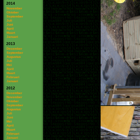
2014
November
Oktober
September
Juli
Juni
April
Maart
Januari
2013
December
September
Augustus
Juli
Mei
April
Maart
Februari
Januari
2012
December
November
Oktober
September
Augustus
Juli
Juni
Mei
April
Maart
Februari
Januari