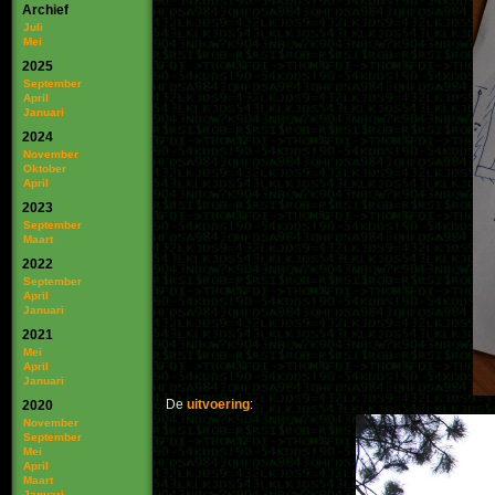
Archief
Juli
Mei
2025
September
April
Januari
2024
November
Oktober
April
2023
September
Maart
2022
September
April
Januari
2021
Mei
April
Januari
De
uitvoering
:
2020
November
September
Mei
April
Maart
Januari