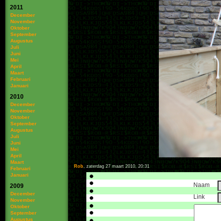
2011
December
November
Oktober
September
Augustus
Juli
Juni
Mei
April
Maart
Februari
Januari
2010
December
November
Oktober
September
Augustus
Juli
Juni
Mei
April
Maart
Rob
, zaterdag 27 maart 2010, 20:31
Februari
Januari
Naam
2009
December
Link
November
Oktober
September
Augustus