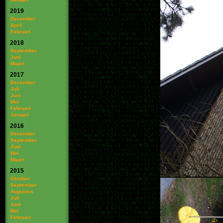
2019
December
April
Februari
2018
September
Juni
Maart
2017
December
Juli
Juni
Mei
Februari
Januari
2016
December
September
Juni
Mei
Maart
2015
Oktober
September
Augustus
Juli
Juni
Mei
Februari