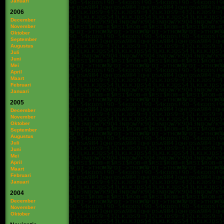
Januari
2006
December
November
Oktober
September
Augustus
Juli
Juni
Mei
April
Maart
Februari
Januari
2005
December
November
Oktober
September
Augustus
Juli
Juni
Mei
April
Maart
Februari
Januari
2004
December
November
Oktober