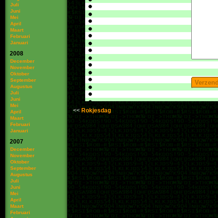
Juli
Juni
Mei
April
Maart
Februari
Januari
2008
December
November
Oktober
September
Augustus
Juli
Juni
Mei
Rokjesdag
April
Maart
Februari
Januari
2007
December
November
Oktober
September
Augustus
Juli
Juni
Mei
April
Maart
Februari