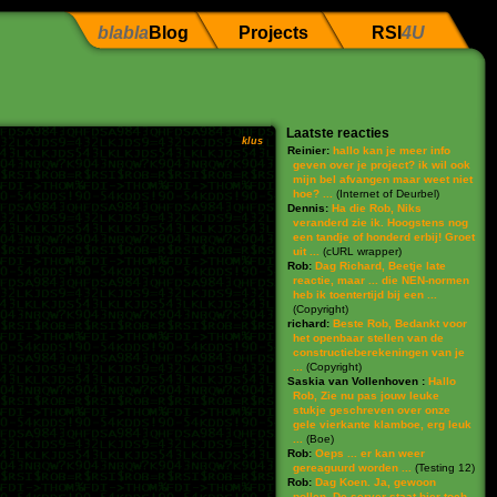
blabla
Blog
Projects
RSI
4U
Laatste reacties
klus
Reinier:
hallo kan je meer info
geven over je project? ik wil ook
mijn bel afvangen maar weet niet
hoe? ...
(
Internet of Deurbel
)
Dennis:
Ha die Rob, Niks
veranderd zie ik. Hoogstens nog
een tandje of honderd erbij! Groet
uit ...
(
cURL wrapper
)
Rob:
Dag Richard, Beetje late
reactie, maar ... die NEN-normen
heb ik toentertijd bij een ...
(
Copyright
)
richard:
Beste Rob, Bedankt voor
het openbaar stellen van de
constructieberekeningen van je
...
(
Copyright
)
Saskia van Vollenhoven :
Hallo
Rob, Zie nu pas jouw leuke
stukje geschreven over onze
gele vierkante klamboe, erg leuk
...
(
Boe
)
Rob:
Oeps ... er kan weer
gereaguurd worden ...
(
Testing 12
)
Rob:
Dag Koen. Ja, gewoon
pollen. De server staat hier toch