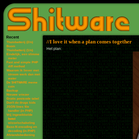
Recent
I love it when a plan comes together
Thuisbatterij (2/n)
Boom
Het plan:
Thuisbatterij (1/n)
Eindelijk, een slimme
meter
Fast and simple PHP
diff method
Waarom ik liever met
stroom werk dan met
water
De $HITWARE meme
coin
Backup
Nieuwe vriezer
Gratis postcode tabel
Don't do drugs kids
JSON lines file
handler (in PHP)
Vrij ingewikkelde
hotel
wisselschakeling
Base-N encoding en
decoding (in PHP)
Afstandsbediening