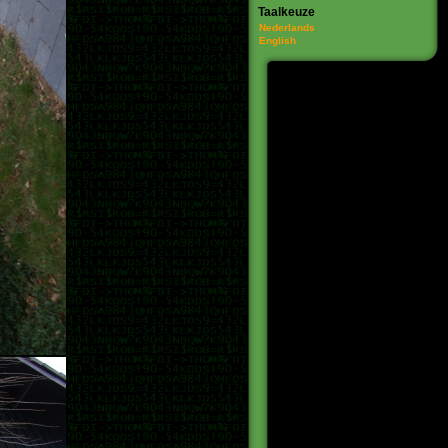
Taalkeuze
Nederlands
English