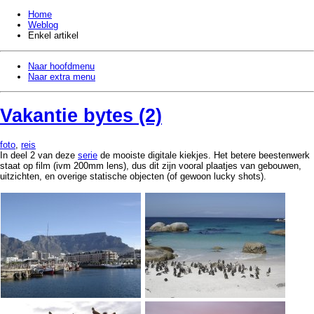
Home
Weblog
Enkel artikel
Naar hoofdmenu
Naar extra menu
Vakantie bytes (2)
foto
,
reis
In deel 2 van deze
serie
de mooiste digitale kiekjes. Het betere beestenwerk
staat op film (ivm 200mm lens), dus dit zijn vooral plaatjes van gebouwen,
uitzichten, en overige statische objecten (of gewoon lucky shots).