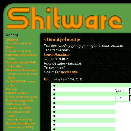
Recent
Boontje/loontje
Stralend
Thuisbatterij (2/n)
Een fles whiskey graag, per express naar Monaco
Boom
Ter attentie van?
Thuisbatterij (1/n)
Lewis Hamilton
Eindelijk, een slimme
meter
Nog iets er bij?
Fast and simple PHP
Voor de kater - bedankt
diff method
En uw naam?
Waarom ik liever met
Doe maar
Adriaantje
stroom werk dan met
water
Rob
, zondag 8 juni 2008, 21:42
De $HITWARE meme
coin
Backup
Naam
Nieuwe vriezer
Gratis postcode tabel
Link
Don't do drugs kids
JSON lines file
handler (in PHP)
Vrij ingewikkelde
hotel
wisselschakeling
Base-N encoding en
decoding (in PHP)