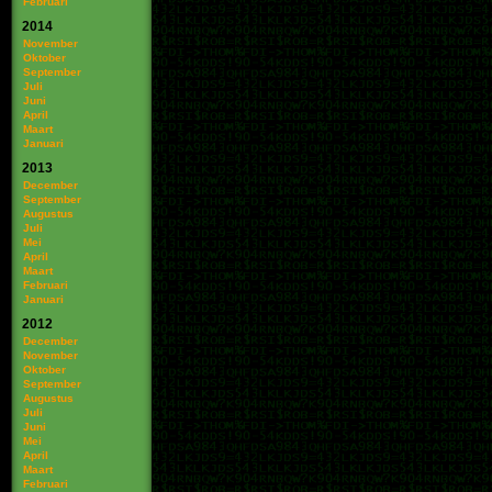
Februari
2014
November
Oktober
September
Juli
Juni
April
Maart
Januari
2013
December
September
Augustus
Juli
Mei
April
Maart
Februari
Januari
2012
December
November
Oktober
September
Augustus
Juli
Juni
Mei
April
Maart
Februari