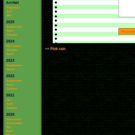
Archief
Augustus
Juli
Mei
2025
September
April
Januari
2024
November
Pink rain
Oktober
April
2023
September
Maart
2022
September
April
Januari
2021
Mei
April
Januari
2020
November
September
Mei
April
Maart