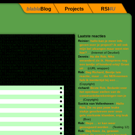
blabla
Blog
Projects
RSI
4U
Laatste reacties
Reinier:
hallo kan je meer info
geven over je project? ik wil ook
mijn bel afvangen maar weet niet
hoe? ...
(
Internet of Deurbel
)
Dennis:
Ha die Rob, Niks
veranderd zie ik. Hoogstens nog
een tandje of honderd erbij! Groet
uit ...
(
cURL wrapper
)
Rob:
Dag Richard, Beetje late
reactie, maar ... die NEN-normen
heb ik toentertijd bij een ...
(
Copyright
)
richard:
Beste Rob, Bedankt voor
het openbaar stellen van de
constructieberekeningen van je
...
(
Copyright
)
Saskia van Vollenhoven :
Hallo
Rob, Zie nu pas jouw leuke
stukje geschreven over onze
gele vierkante klamboe, erg leuk
...
(
Boe
)
Rob:
Oeps ... er kan weer
gereaguurd worden ...
(
Testing 12
)
Rob:
Dag Koen. Ja, gewoon
pollen. De server staat hier toch