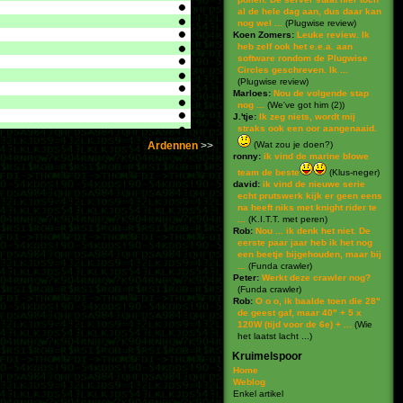
al de hele dag aan, dus daar kan
nog wel ...
(
Plugwise review
)
Koen Zomers:
Leuke review. Ik
heb zelf ook het e.e.a. aan
software rondom de Plugwise
Circles geschreven. Ik ...
(
Plugwise review
)
Marloes:
Nou de volgende stap
nog ...
(
We've got him (2)
)
J.'tje:
Ik zeg niets, wordt mij
straks ook een oor aangenaaid.
Ardennen
(
Wat zou je doen?
)
ronny:
ik vind de marine blowe
team de beste
(
Klus-neger
)
david:
ik vind de nieuwe serie
echt prutswerk kijk er geen eens
na heeft niks met knight rider te
...
(
K.I.T.T. met peren
)
Rob:
Nou ... ik denk het niet. De
eerste paar jaar heb ik het nog
een beetje bijgehouden, maar bij
...
(
Funda crawler
)
Peter:
Werkt deze crawler nog?
(
Funda crawler
)
Rob:
O o o, ik baalde toen die 28"
de geest gaf, maar 40" + 5 x
120W (tijd voor de 6e) + ...
(
Wie
het laatst lacht ...
)
Kruimelspoor
Home
Weblog
Enkel artikel