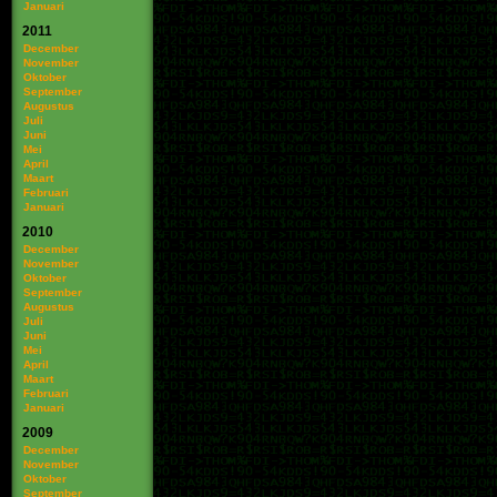
Januari
2011
December
November
Oktober
September
Augustus
Juli
Juni
Mei
April
Maart
Februari
Januari
2010
December
November
Oktober
September
Augustus
Juli
Juni
Mei
April
Maart
Februari
Januari
2009
December
November
Oktober
September