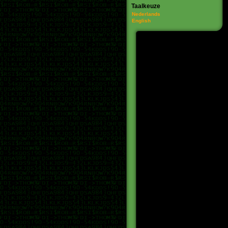
Taalkeuze
Nederlands
English