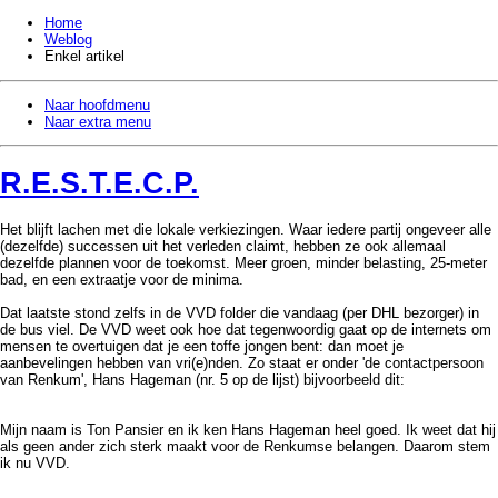
Home
Weblog
Enkel artikel
Naar hoofdmenu
Naar extra menu
R.E.S.T.E.C.P.
Het blijft lachen met die lokale verkiezingen. Waar iedere partij ongeveer alle
(dezelfde) successen uit het verleden claimt, hebben ze ook allemaal
dezelfde plannen voor de toekomst. Meer groen, minder belasting, 25-meter
bad, en een extraatje voor de minima.
Dat laatste stond zelfs in de VVD folder die vandaag (per DHL bezorger) in
de bus viel. De VVD weet ook hoe dat tegenwoordig gaat op de internets om
mensen te overtuigen dat je een toffe jongen bent: dan moet je
aanbevelingen hebben van vri(e)nden. Zo staat er onder 'de contactpersoon
van Renkum', Hans Hageman (nr. 5 op de lijst) bijvoorbeeld dit:
Mijn naam is Ton Pansier en ik ken Hans Hageman heel goed. Ik weet dat hij
als geen ander zich sterk maakt voor de Renkumse belangen. Daarom stem
ik nu VVD.