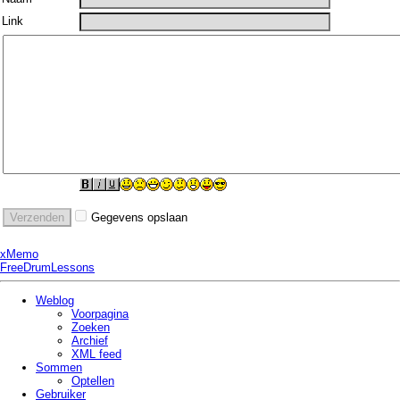
Link
Gegevens opslaan
xMemo
FreeDrumLessons
Weblog
Voorpagina
Zoeken
Archief
XML feed
Sommen
Optellen
Gebruiker