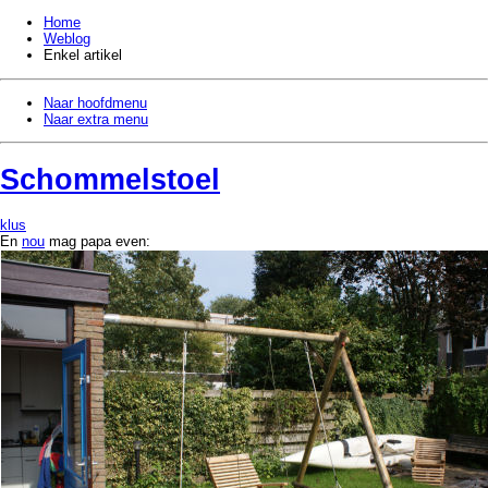
Home
Weblog
Enkel artikel
Naar hoofdmenu
Naar extra menu
Schommelstoel
klus
En
nou
mag papa even: