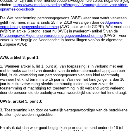
Update: D'r zijn dus meer mensen/ouders/voogden die zoiets nogal eenzijdig
vinden:
https://www.mediaopvoeding.nl/vragen/_/vraag/quitclaim-voor-video-
opnames-op-school/
Die Wet bescherming persoonsgegevens (WBP) waar naar wordt verwezen
geldt niet meer, maar is sinds 25 mei 2018 vervangen door de
Algemene
verordening gegevensbescherming
(AVG - ook wel de GDPR). Wat voorheen
(WBP) in artikel 5 stond, staat nu (AVG) in (wederom) artikel 5 van de
Uitvoeringswet Algemene verordening gegevensbescherming
(UAVG - voor
zover ik het begrijp de Nederlandse in-/aanvullingen van/op de algemene
Europese AVG):
AVG, artikel 8, punt 1:
1. Wanneer artikel 6, lid 1, punt a), van toepassing is in verband met een
rechtstreeks aanbod van diensten van de informatiemaatschappij aan een
kind, is de verwerking van persoonsgegevens van een kind rechtmatig
wanneer het kind ten minste 16 jaar is. Wanneer het kind jonger is dan 16
jaar is zulke verwerking slechts rechtmatig indien en voor zover de
toestemming of machtiging tot toestemming in dit verband wordt verleend
door de persoon die de ouderlijke verantwoordelijkheid voor het kind draagt.
UAVG, artikel 5, punt 3:
3. Toestemming kan door de wettelijk vertegenwoordiger van de betrokkene
te allen tijde worden ingetrokken.
En als ik dat dan weer goed begrijp kun je er dus als kind-onder-de-16 (of