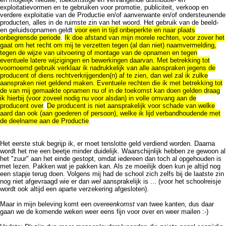
exploitatievormen en te gebruiken voor promotie, publiciteit, verkoop en
verdere exploitatie van de Productie en/of aanverwante en/of ondersteunende
producten, alles in de ruimste zin van het woord. Het gebruik van de beeld-
en geluidsopnamen geldt
voor een in tijd onbeperkte en naar plaats
onbegrensde periode
.
Ik doe afstand van mijn morele rechten, voor zover het
gaat om het recht om mij te verzetten tegen (al dan niet) naamvermelding,
tegen de wijze van uitvoering of montage van de opnamen en tegen
eventuele latere wijzigingen en bewerkingen daarvan. Met betrekking tot
voornoemd gebruik verklaar ik nadrukkelijk van alle aanspraken jegens de
producent of diens rechtverkrijgenden(n) af te zien, dan wel zal ik zulke
aanspraken niet geldend maken. Eventuele rechten die ik met betrekking tot
de van mij gemaakte opnamen nu of in de toekomst kan doen gelden draag
ik hierbij (voor zoveel nodig nu voor alsdan) in volle omvang aan de
producent over
.
De producent is niet aansprakelijk voor schade van welke
aard dan ook (aan goederen of persoon), welke ik lijd verbandhoudende met
de deelname aan de Productie
.
Het eerste stuk begrijp ik, er moet tenslotte geld verdiend worden. Daarna
wordt het me een beetje minder duidelijk. Waarschijnlijk hebben ze gewoon al
het "zuur" aan het einde gestopt, omdat iedereen dan toch al opgehouden is
met lezen. Pakken wat je pakken kan. Als ze moeilijk doen kun je altijd nog
een stapje terug doen. Volgens mij had de school zich zelfs bij de laatste zin
nog niet afgevraagd wie er dan
wel
aansprakelijk is ... (voor het schoolreisje
wordt ook altijd een aparte verzekering afgesloten).
Maar in mijn beleving komt een
overeenkomst
van twee kanten, dus daar
gaan we de komende weken weer eens fijn voor over en weer mailen :-)