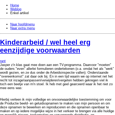
Home
Weblog
Enkel artikel
Naar hoofdmenu
Naar extra menu
Kinderarbeid / wel heel erg
eenzijdige voorwaarden
rant
Jasper z'n klas gaat mee doen aan een TV-programma. Daarvoor "moeten"
de ouders "even" allerlei formulieren ondertekenen (o.a. omdat het als "werk"
wordt gezien, en ze dus onder de Arbeidsinspectie vallen). Onderstaande
"overeenkomst" zat daar ook bij. En in een tijd waarin we op internet net het
recht tot inzage/aanpassen/verwijderen/vergeten hebben gekregen viel ik
toch een beetje van m'n stoel. Ik heb met geel gearceerd waar ik het niet zo
mee eens was:
Hierbij verleen ik mijn volledige en onvoorwaardelijke toestemming om voor
de Productie beeld- en geluidsopnamen te maken van mijn persoon en om
deze opnamen te bewerken en reproduceren en die opnamen openbaar te
maken en op iedere mogelijke wijze in het verkeer te brengen via alle huidige
en mogelijk nieuwe, toekomstige en vervangende distributie- en