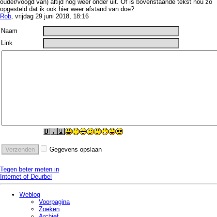
ouder/voogd van) altijd nog weer onder uit. Of is bovenstaande tekst nou zo
opgesteld dat ik ook hier weer afstand van doe?
Rob
, vrijdag 29 juni 2018, 18:16
Naam
Link
Gegevens opslaan
Tegen beter meten in
Internet of Deurbel
Weblog
Voorpagina
Zoeken
Archief