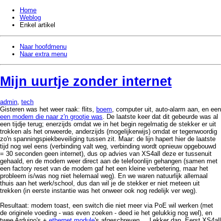
Home
Weblog
Enkel artikel
Naar hoofdmenu
Naar extra menu
Mijn uurtje zonder internet
admin
,
tech
Gisteren was het weer raak: flits,
boem
, computer uit, auto-alarm aan, en een
een modem die naar z'n grootje was
. De laatste keer dat dit gebeurde was al
een tijdje terug; enerzijds omdat we in het begin regelmatig de stekker er uit
trokken als het onweerde, anderzijds (mogelijkerwijs) omdat er tegenwoordig
zo'n spanningspiekbeveiliging tussen zit. Maar: de lijn hapert hier de laatste
tijd nog wel eens (verbinding valt weg, verbinding wordt opnieuw opgebouwd
= 30 seconden geen internet), dus op advies van XS4all deze er tussenuit
gehaald, en de modem weer direct aan de telefoonlijn gehangen (samen met
een factory reset van de modem gaf het een kleine verbetering, maar het
probleem is/was nog niet helemaal weg). En we waren natuurlijk allemaal
thuis aan het werk/school, dus dan wil je de stekker er niet meteen uit
trekken (in eerste instantie was het onweer ook nog redelijk ver weg).
Resultaat: modem toast, een switch die niet meer via PoE wil werken (met
de originele voeding - was even zoeken - deed ie het gelukkig nog wel), en
twee Arduino's +
ethernet module
's afgeschreven ... Lekker dan. Eerst XS4all