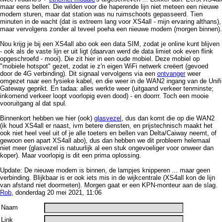
maar eens bellen. Die wilden voor die haperende lijn niet meteen een nieuwe
modem sturen, maar dat station was nu ruimschoots gepasseerd. Tien
minuten in de wacht (dat is extreem lang voor XS4all - mijn ervaring althans),
maar vervolgens zonder al teveel poeha een nieuwe modem (morgen binnen).
Nou krijg je bij een XS4all abo ook een data SIM, zodat je online kunt blijven
- ook als de vaste lijn er uit ligt (daarvan werd de data limiet ook even flink
opgeschroefd - mooi). Die zit hier in een oude mobiel. Deze mobiel op
"mobiele hotspot" gezet, zodat ie z'n eigen WiFi netwerk creëert (gevoed
door de 4G verbinding). Dit signaal vervolgens via een
ontvanger
weer
omgezet naar een fysieke kabel, en die weer in de WAN2 ingang van de Unifi
Gateway geprikt. En tadaa: alles werkte weer (uitgaand verkeer tenminste;
inkomend verkeer loopt voorlopig even dood) - en doorrr. Toch een mooie
vooruitgang al dat spul.
Binnenkort hebben we hier (ook)
glasvezel
, dus dan komt die op die WAN2
(ik houd XS4all er naast, ivm betere diensten, en prijstechnisch maakt het
ook niet heel veel uit of je alle toeters en bellen van Delta/Caiway neemt, of
gewoon een apart XS4all abo), dus dan hebben we dit probleem helemaal
niet meer (glasvezel is natuurlijk al een stuk ongevoeliger voor onweer dan
koper). Maar voorlopig is dit een prima oplossing.
Update: De nieuwe modem is binnen, de lampjes knipperen ... maar geen
verbinding. Blijkbaar is er ook iets mis in de wijkcentrale (XS4all kon de lijn
van afstand niet doormeten). Morgen gaat er een KPN-monteur aan de slag.
Rob
, donderdag 20 mei 2021, 11:06
Naam
Link