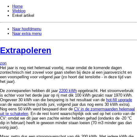
Home
Weblog
Enkel artikel
Naar hoofdmenu
Naar extra menu
Extrapoleren
zon
Het jaar is nog niet helemaal voorbij, maar omdat de komende dagen
zontechnisch niet zoveel voor gaan stellen bij deze al een jaaroverzicht en
een voorspelling voor volgend jaar (zo hoort dat tenslotte - in deze tijd van
het jaar).
De zonnepanelen hebben dit jaar
2200 kWh
opgebracht. Het stroomverbruik
is echter voor het derde jaar op rij met dik 100 kWh gezakt naar 1970 kWh.
Ongeveer 30 kWh van die besparing is het resultaat van de
hot-fill upgrade
van de wasmachine (sinds juni, volgend jaar dus nog eens 30 kWh extra).
Nog eens 50 kWh werd bespaard door de
CV in de zomermaanden helemaal
uit te schakelen
. En de rest komt waarschijnlijk ook wel op het conto van de
CV: omdat we dit jaar een zachte winter hebben gehad (ondanks de -20 °C
dip in februari) heeft ie gewoon minder staan loeien (70 m3 minder gas dan
vorig jaar).
Maar, netto dus een stroomoverschot van dik 200 kWh. Met iedere kWh die