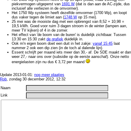
piekvermogen uitgeperst van
1691 W
(dat is dan aan de AC-zijde, dus
inclusief alle verliezen in de omvormer).
Het 1750 Wp systeem heeft dezelfde omvormer (1700 Wp), en loopt
dus vaker tegen de limiet aan (
1748 W
op 15 mei).
25 mei was de mooiste dag met een opbrengst van 8,52 + 10,98 =
19,5 kWh. Goed voor ruim 3 dagen stroom in de winter (lampen aan,
meer TV kijken) of 4 in de zomer.
Het effect van 'de boom van de buren' is duidelijk zichtbaar. Tussen
13:30 en 15:30 zakt
de grafiek
duidelijk in.
Ook m'n eigen boom doet een duit in het zakje:
vanaf 15:45
laat
nummer 2 ook een dip zien (in de toch al dalende lijn).
Essent schrijft per maand iets meer dan 30,- af. De SDE maakt er dan
weer 27,- naar ons over (subsidie op de eerste aanschaf). Onze netto
energielasten zijn nu dus € 3,72 per maand
Update 2013-01-01:
nog meer plaatjes
Rob
, zondag 30 december 2012, 12:32
Naam
Link