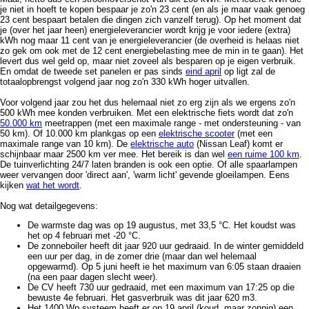
je niet in hoeft te kopen bespaar je zo'n 23 cent (en als je maar vaak genoeg
23 cent bespaart betalen die dingen zich vanzelf terug). Op het moment dat
je (over het jaar heen) energieleverancier wordt krijg je voor iedere (extra)
kWh nog maar 11 cent van je energieleverancier (de overheid is helaas niet
zo gek om ook met de 12 cent energiebelasting mee de min in te gaan). Het
levert dus wel geld op, maar niet zoveel als besparen op je eigen verbruik.
En omdat de tweede set panelen er pas sinds
eind april
op ligt zal de
totaalopbrengst volgend jaar nog zo'n 330 kWh hoger uitvallen.
Voor volgend jaar zou het dus helemaal niet zo erg zijn als we ergens zo'n
500 kWh mee konden verbruiken. Met een elektrische fiets wordt dat zo'n
50.000 km
meetrappen (met een maximale range - met ondersteuning - van
50 km). Of 10.000 km plankgas op een
elektrische scooter
(met een
maximale range van 10 km). De
elektrische auto
(Nissan Leaf) komt er
schijnbaar maar 2500 km ver mee. Het bereik is dan wel
een ruime 100 km
.
De tuinverlichting 24/7 laten branden is ook een optie. Of alle spaarlampen
weer vervangen door 'direct aan', 'warm licht' gevende gloeilampen. Eens
kijken
wat het wordt
.
Nog wat detailgegevens:
De warmste dag was op 19 augustus, met 33,5 °C. Het koudst was
het op 4 februari met -20 °C.
De zonneboiler heeft dit jaar 920 uur gedraaid. In de winter gemiddeld
een uur per dag, in de zomer drie (maar dan wel helemaal
opgewarmd). Op 5 juni heeft ie het maximum van 6:05 staan draaien
(na een paar dagen slecht weer).
De CV heeft 730 uur gedraaid, met een maximum van 17:25 op die
bewuste 4e februari. Het gasverbruik was dit jaar 620 m3.
Het 1400 Wp systeem heeft er op 19 april (koud, maar zonnig) een