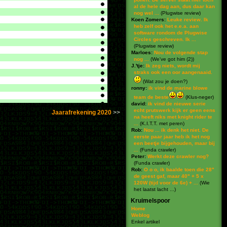
al de hele dag aan, dus daar kan
nog wel ...
(
Plugwise review
)
Koen Zomers:
Leuke review. Ik
heb zelf ook het e.e.a. aan
software rondom de Plugwise
Circles geschreven. Ik ...
(
Plugwise review
)
Marloes:
Nou de volgende stap
nog ...
(
We've got him (2)
)
J.'tje:
Ik zeg niets, wordt mij
straks ook een oor aangenaaid.
(
Wat zou je doen?
)
ronny:
ik vind de marine blowe
team de beste
(
Klus-neger
)
david:
ik vind de nieuwe serie
echt prutswerk kijk er geen eens
Jaarafrekening 2020
na heeft niks met knight rider te
...
(
K.I.T.T. met peren
)
Rob:
Nou ... ik denk het niet. De
eerste paar jaar heb ik het nog
een beetje bijgehouden, maar bij
...
(
Funda crawler
)
Peter:
Werkt deze crawler nog?
(
Funda crawler
)
Rob:
O o o, ik baalde toen die 28"
de geest gaf, maar 40" + 5 x
120W (tijd voor de 6e) + ...
(
Wie
het laatst lacht ...
)
Kruimelspoor
Home
Weblog
Enkel artikel