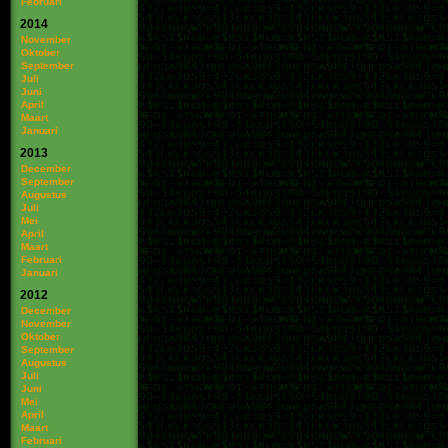
Februari
2014
November
Oktober
September
Juli
Juni
April
Maart
Januari
2013
December
September
Augustus
Juli
Mei
April
Maart
Februari
Januari
2012
December
November
Oktober
September
Augustus
Juli
Juni
Mei
April
Maart
Februari