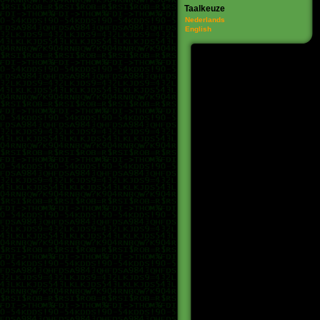
Taalkeuze
Nederlands
English