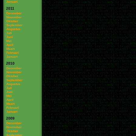
Januari
2011
December
November
Oktober
September
Augustus
Juli
Juni
Mei
April
Maart
Februari
Januari
2010
December
November
Oktober
September
Augustus
Juli
Juni
Mei
April
Maart
Februari
Januari
2009
December
November
Oktober
September