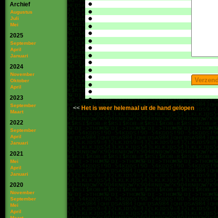
Archief
Augustus
Juli
Mei
2025
September
April
Januari
2024
November
Oktober
April
2023
September
Het is weer helemaal uit de hand gelopen
Maart
2022
September
April
Januari
2021
Mei
April
Januari
2020
November
September
Mei
April
Maart