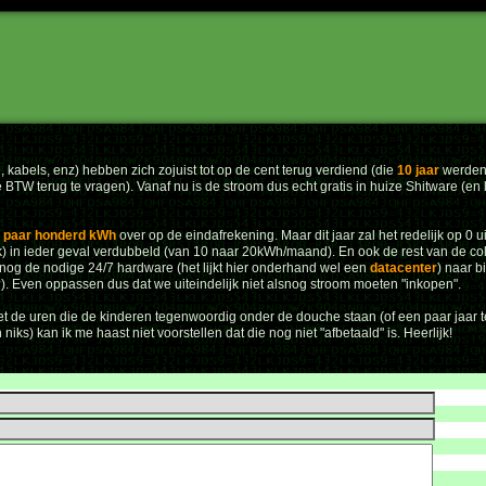
kabels, enz) hebben zich zojuist tot op de cent terug verdiend (die
10 jaar
werden 
e BTW terug te vragen). Vanaf nu is de stroom dus echt gratis in huize Shitware (en
 paar honderd kWh
over op de eindafrekening. Maar dit jaar zal het redelijk op 0 
k) in ieder geval verdubbeld (van 10 naar 20kWh/maand). En ook de rest van de colle
 nog de nodige 24/7 hardware (het lijkt hier onderhand wel een
datacenter
) naar b
"?). Even oppassen dus dat we uiteindelijk niet alsnog stroom moeten "inkopen".
met de uren die de kinderen tegenwoordig onder de douche staan (of een paar jaar
ks) kan ik me haast niet voorstellen dat die nog niet "afbetaald" is. Heerlijk!