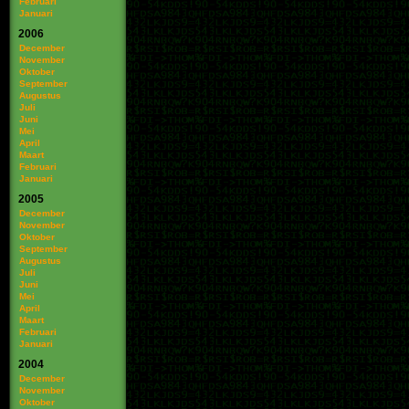
Februari
Januari
2006
December
November
Oktober
September
Augustus
Juli
Juni
Mei
April
Maart
Februari
Januari
2005
December
November
Oktober
September
Augustus
Juli
Juni
Mei
April
Maart
Februari
Januari
2004
December
November
Oktober