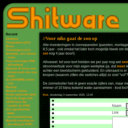
Recent
Voor niks gaat de zon op
Stralend
Thuisbatterij (2/n)
Alle investeringen in zonnepanelen (panelen, montage, 
Boom
8,5 jaar - ook omdat het later toch mogelijk bleek om d
Thuisbatterij (1/n)
set
nog 4 jaar door!).
Eindelijk, een slimme
meter
Fast and simple PHP
Alhoewel: tot voor kort hielden we per jaar nog wel
een
diff method
stroomverbuik voor mijn eigen werkplek (ja, dat
meet
i
Waarom ik liever met
achter een beeldscherm gekluisterd. En uiteraard is er
stroom werk dan met
knopen (waarom zitten die switches altijd zo snel "vol
water
De $HITWARE meme
De zonneboiler heb ik geen exacte cijfers van, maar 
coin
Backup
emmer of 10 bijna kokend water aanwarmen - kost toch ni
Nieuwe vriezer
Gratis postcode tabel
Rob
, donderdag 3 september 2020, 13:45
Don't do drugs kids
JSON lines file
Naam
handler (in PHP)
Vrij ingewikkelde
Link
hotel
wisselschakeling
Base-N encoding en
decoding (in PHP)