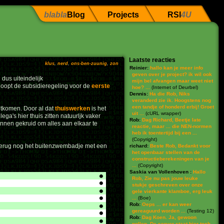
blabla
Blog
Projects
RSI
4U
Laatste reacties
klus
,
nerd
,
ons-ben-zuunig
,
zon
Reinier:
hallo kan je meer info
geven over je project? ik wil ook
dus uiteindelijk
mijn bel afvangen maar weet niet
 loopt de subsidieregeling voor de
eerste
hoe? ...
(
Internet of Deurbel
)
Dennis:
Ha die Rob, Niks
veranderd zie ik. Hoogstens nog
een tandje of honderd erbij! Groet
uitkomen. Door al dat
thuiswerken
is het
uit ...
(
cURL wrapper
)
ga's hier thuis zitten natuurljk vaker
Rob:
Dag Richard, Beetje late
innen gekruid om alles aan elkaar te
reactie, maar ... die NEN-normen
heb ik toentertijd bij een ...
(
Copyright
)
 terug nog het buitenzwembadje met een
richard:
Beste Rob, Bedankt voor
het openbaar stellen van de
constructieberekeningen van je
...
(
Copyright
)
Saskia van Vollenhoven :
Hallo
Rob, Zie nu pas jouw leuke
stukje geschreven over onze
gele vierkante klamboe, erg leuk
...
(
Boe
)
Rob:
Oeps ... er kan weer
gereaguurd worden ...
(
Testing 12
)
Rob:
Dag Koen. Ja, gewoon
pollen. De server staat hier toch