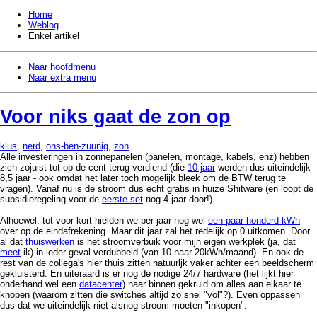
Home
Weblog
Enkel artikel
Naar hoofdmenu
Naar extra menu
Voor niks gaat de zon op
klus
,
nerd
,
ons-ben-zuunig
,
zon
Alle investeringen in zonnepanelen (panelen, montage, kabels, enz) hebben
zich zojuist tot op de cent terug verdiend (die
10 jaar
werden dus uiteindelijk
8,5 jaar - ook omdat het later toch mogelijk bleek om de BTW terug te
vragen). Vanaf nu is de stroom dus echt gratis in huize Shitware (en loopt de
subsidieregeling voor de
eerste set
nog 4 jaar door!).
Alhoewel: tot voor kort hielden we per jaar nog wel
een paar honderd kWh
over op de eindafrekening. Maar dit jaar zal het redelijk op 0 uitkomen. Door
al dat
thuiswerken
is het stroomverbuik voor mijn eigen werkplek (ja, dat
meet
ik) in ieder geval verdubbeld (van 10 naar 20kWh/maand). En ook de
rest van de collega's hier thuis zitten natuurljk vaker achter een beeldscherm
gekluisterd. En uiteraard is er nog de nodige 24/7 hardware (het lijkt hier
onderhand wel een
datacenter
) naar binnen gekruid om alles aan elkaar te
knopen (waarom zitten die switches altijd zo snel "vol"?). Even oppassen
dus dat we uiteindelijk niet alsnog stroom moeten "inkopen".