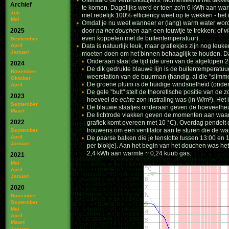
Uiteraard de verbruikscijfers. Momenteel is het ta
Archief
te komen. Dagelijks werd er toen zo'n 6 kWh aan warm
Juli
met redelijk 100% efficiency weet op te wekken - het 
Mei
Omdat je nu weet wanneer er (lang) warm water wordt
2025
door
na het douchen
aan een touwtje te trekken; of
v
even koppelen met de buitentemperatuur).
September
April
Data is natuurlijk leuk, maar grafiekjes zijn nog leuk
Januari
moeten doen om het binnen behaaglijk te houden. D
Onderaan staat de tijd (de uren van de afgelopen 2
2024
De dik gedrukte blauwe lijn is de buitentemperatuur
November
weerstation van de buurman (handig, al die "slimme"
Oktober
De groene pluim is de huidige windsnelheid (onderk
April
De gele "bult" stelt de theoretische positie van de
2023
hoeveel de
echte
zon instraling was (in W/m²). Het i
September
De blauwe staafjes onderaan geven de hoeveelhei
Maart
De lichtrode vlakken geven de momenten aan waarop
2022
grafiek komt overeen met 10 °C). Overdag pendelt d
trouwens om een ventilator aan te sturen die de wa
September
April
De paarse balken die je tenslotte tussen 13:00 en
Januari
per blokje). Aan het begin van het douchen was het w
2,4 kWh aan warmte ~ 0,24 kuub gas.
2021
Mei
April
Januari
2020
November
September
Mei
April
Maart
Januari