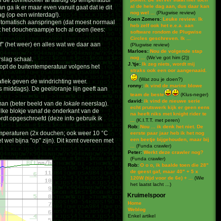
 de zonneboiler al aardig op temperatuur
al de hele dag aan, dus daar kan
 ga ik er maar even vanuit gaat dat ie dit
nog wel ...
(
Plugwise review
)
ag (op een winterdag!).
Koen Zomers:
Leuke review. Ik
automatisch aanspringen (dat moest normaal
heb zelf ook het e.e.a. aan
aat het doucheraampje toch al open (lees:
software rondom de Plugwise
Circles geschreven. Ik ...
af" (het weer) en alles wat we daar aan
(
Plugwise review
)
Marloes:
Nou de volgende stap
nog ...
(
We've got him (2)
)
rslag schaal.
J.'tje:
Ik zeg niets, wordt mij
loopt de buitentemperatuur volgens het
straks ook een oor aangenaaid.
(
Wat zou je doen?
)
fiek geven de windrichting weer.
ronny:
ik vind de marine blowe
s middags). De geel/oranje lijn geeft aan
team de beste
(
Klus-neger
)
david:
ik vind de nieuwe serie
man (beter beeld van de
lokale
neerslag).
echt prutswerk kijk er geen eens
lke blokje vanaf de onderkant van de
na heeft niks met knight rider te
rdt opgeschroefd (deze info gebruik ik
...
(
K.I.T.T. met peren
)
Rob:
Nou ... ik denk het niet. De
temperaturen (2x douchen; ook weer 10 °C
eerste paar jaar heb ik het nog
een beetje bijgehouden, maar bij
t wel bijna "op" zijn). Dit komt overeen met
...
(
Funda crawler
)
Peter:
Werkt deze crawler nog?
(
Funda crawler
)
Rob:
O o o, ik baalde toen die 28"
de geest gaf, maar 40" + 5 x
120W (tijd voor de 6e) + ...
(
Wie
het laatst lacht ...
)
Kruimelspoor
Home
Weblog
Enkel artikel