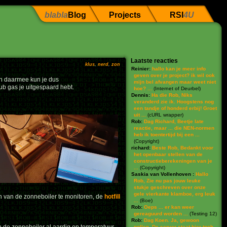
blabla
Blog
Projects
RSI
4U
Laatste reacties
klus
,
nerd
,
zon
Reinier:
hallo kan je meer info
geven over je project? ik wil ook
 en daarmee kun je dus
mijn bel afvangen maar weet niet
b gas je uitgespaard hebt.
hoe? ...
(
Internet of Deurbel
)
Dennis:
Ha die Rob, Niks
veranderd zie ik. Hoogstens nog
een tandje of honderd erbij! Groet
uit ...
(
cURL wrapper
)
Rob:
Dag Richard, Beetje late
reactie, maar ... die NEN-normen
heb ik toentertijd bij een ...
(
Copyright
)
richard:
Beste Rob, Bedankt voor
het openbaar stellen van de
constructieberekeningen van je
...
(
Copyright
)
Saskia van Vollenhoven :
Hallo
Rob, Zie nu pas jouw leuke
stukje geschreven over onze
gele vierkante klamboe, erg leuk
n van de zonneboiler te monitoren, de
hotfill
...
(
Boe
)
Rob:
Oeps ... er kan weer
gereaguurd worden ...
(
Testing 12
)
Rob:
Dag Koen. Ja, gewoon
pollen. De server staat hier toch