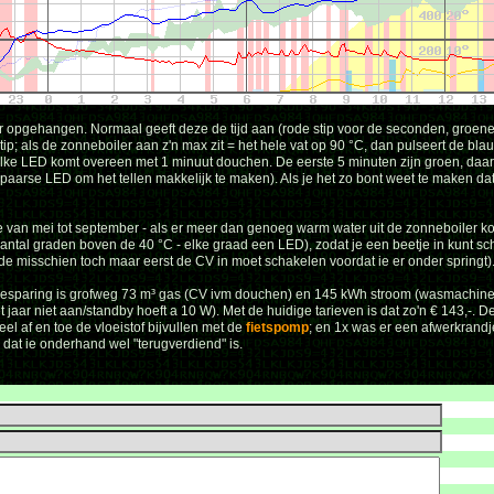
opgehangen. Normaal geeft deze de tijd aan (rode stip voor de seconden, groene 
ip; als de zonneboiler aan z'n max zit = het hele vat op 90 °C, dan pulseert de bla
. Elke LED komt overeen met 1 minuut douchen. De eerste 5 minuten zijn groen, daa
aarse LED om het tellen makkelijk te maken). Als je het zo bont weet te maken d
etje van mei tot september - als er meer dan genoeg warm water uit de zonneboiler 
aantal graden boven de 40 °C - elke graad een LED), zodat je een beetje in kunt s
de misschien toch maar eerst de CV in moet schakelen voordat ie er onder springt)
 besparing is grofweg 73 m³ gas (CV ivm douchen) en 145 kWh stroom (wasmachine
 jaar niet aan/standby hoeft a 10 W). Met de huidige tarieven is dat zo'n € 143,-. D
el af en toe de vloeistof bijvullen met de
fietspomp
; en 1x was er een afwerkrandj
 dat ie onderhand wel "terugverdiend" is.