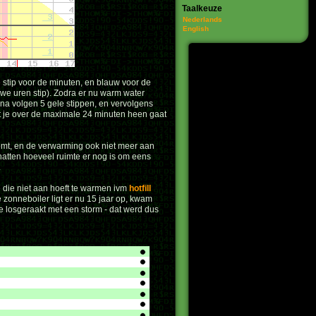
Taalkeuze
Nederlands
English
stip voor de minuten, en blauw voor de
uwe uren stip). Zodra er nu warm water
rna volgen 5 gele stippen, en vervolgens
at je over de maximale 24 minuten heen gaat
komt, en de verwarming ook niet meer aan
chatten hoeveel ruimte er nog is om eens
.
 die niet aan hoeft te warmen ivm
hotfill
e zonneboiler ligt er nu 15 jaar op, kwam
e losgeraakt met een storm - dat werd dus