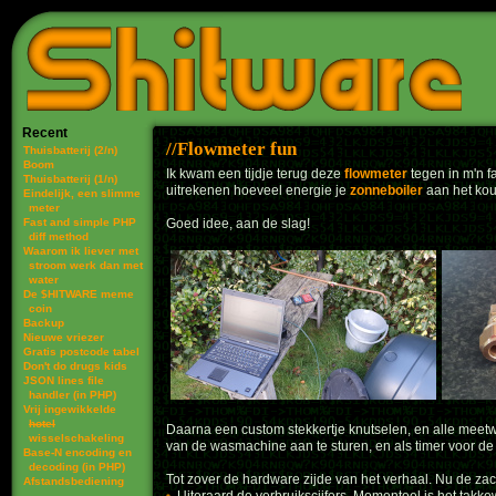
Recent
Flowmeter fun
Thuisbatterij (2/n)
Boom
Ik kwam een tijdje terug deze
flowmeter
tegen in m'n f
Thuisbatterij (1/n)
uitrekenen hoeveel energie je
zonneboiler
aan het kou
Eindelijk, een slimme
meter
Fast and simple PHP
Goed idee, aan de slag!
diff method
Waarom ik liever met
stroom werk dan met
water
De $HITWARE meme
coin
Backup
Nieuwe vriezer
Gratis postcode tabel
Don't do drugs kids
JSON lines file
handler (in PHP)
Vrij ingewikkelde
hotel
Daarna een custom stekkertje knutselen, en alle meetw
wisselschakeling
van de wasmachine aan te sturen, en als timer voor de
Base-N encoding en
decoding (in PHP)
Tot zover de hardware zijde van het verhaal. Nu de zac
Afstandsbediening