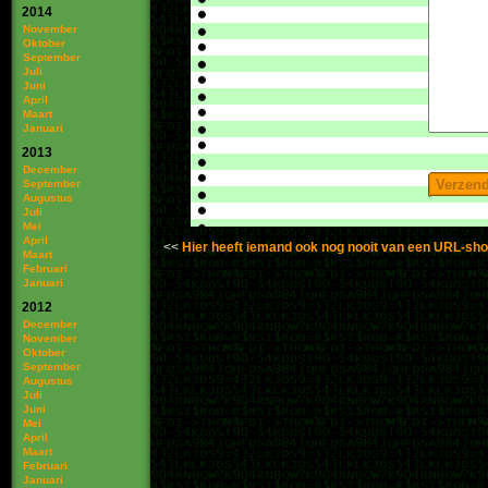
2014
November
Oktober
September
Juli
Juni
April
Maart
Januari
2013
December
September
Augustus
Juli
Mei
April
Hier heeft iemand ook nog nooit van een URL-sh
Maart
Februari
Januari
2012
December
November
Oktober
September
Augustus
Juli
Juni
Mei
April
Maart
Februari
Januari