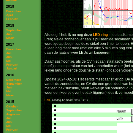
2019
December
April
Februari
2018
September
Juni
Als toegift heb ik nu nog deze
LED-ring
in de badkamer 
Maart
uren; als de zonneboiler aan is pulseert de seconden st
wordt getapt begint op deze cirkel een timer te lopen
2017
alleen nog maar rood (met om elke 5 minuten nog een p
December
gaan de laatste twee LEDs wit knipperen.
Juli
Juni
Mei
Daarnaast
toont ie, als de CV niet aan staat (zo'n be
Februari
hoeft), de temperatuur van het zonneboiler water (het 
Januari
lekker lang onder de douche te staan (of dat de volgen
2016
Update 2024-02-18: Het eerste meetjaar zit er op. De
December
vanuit de zonneboiler, en CV die een groot deel van het
September
Juni
met een bak subsidie, heeft werkelijk nul onderhoud (he
Mei
weer een keertje over het dak tijgeren), dus ik vermoed
Maart
Rob
, zondag 12 maart 2023, 14:17
2015
Oktober
September
Naam
Augustus
Juli
Link
Juni
Mei
Februari