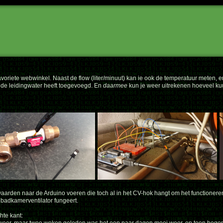
avoriete webwinkel. Naast de flow (liter/minuut) kan ie ook de temperatuur meten,
de leidingwater heeft toegevoegd. En
daarmee
kun je weer uitrekenen hoeveel kuu
aarden naar de Arduino voeren die toch al in het CV-hok hangt om het functionere
 badkamerventilator fungeert.
hte kant: