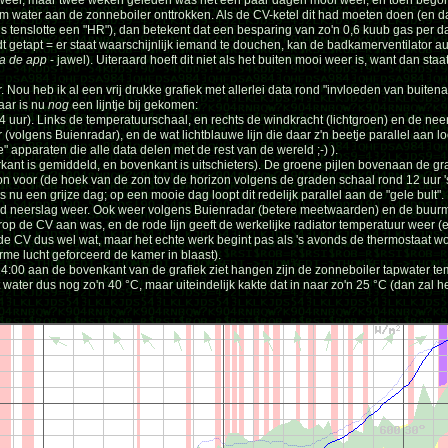
kkeweer, maar twee weken geleden was het een paar dagen mooi weer, en toen begon
 water aan de zonneboiler onttrokken. Als de CV-ketel dit had moeten doen (en dan
is tenslotte een "HR"), dan betekent dat een besparing van zo'n 0,6 kuub gas per d
 getapt = er staat waarschijnlijk iemand te douchen, kan de badkamerventilator 
ia de app
- jawel). Uiteraard hoeft dit niet als het buiten mooi weer is, want dan st
er. Nou heb ik al een vrij drukke grafiek met allerlei data rond "invloeden van buiten
aar is nu
nog
een lijntje bij gekomen:
4 uur). Links de temperatuurschaal, en rechts de windkracht (lichtgroen) en de nee
 (volgens Buienradar), en de wat lichtblauwe lijn die daar z'n beetje parallel aan 
 apparaten die alle data delen met de rest van de wereld ;-) ).
ant is gemiddeld, en bovenkant is uitschieters). De groene pijlen bovenaan de gra
 zon voor (de hoek van de zon tov de horizon volgens de graden schaal rond 12 uur '
s nu een grijze dag; op een mooie dag loopt dit redelijk parallel aan de "gele bult".
d neerslag weer. Ook weer volgens Buienradar (betere meetwaarden) en de buur
 de CV aan was, en de rode lijn geeft de werkelijke radiator temperatuur weer (e
e CV dus wel wat, maar het echte werk begint pas als 's avonds de thermostaat wo
rme lucht geforceerd de kamer in blaast).
 14:00 aan de bovenkant van de grafiek ziet hangen zijn de zonneboiler tapwater 
ater dus nog zo'n 40 °C, maar uiteindelijk kakte dat in naar zo'n 25 °C (dan zal he