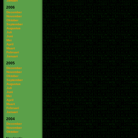
Januari
2006
December
November
Oktober
September
Augustus
Juli
Juni
Mei
April
Maart
Februari
Januari
2005
December
November
Oktober
September
Augustus
Juli
Juni
Mei
April
Maart
Februari
Januari
2004
December
November
Oktober