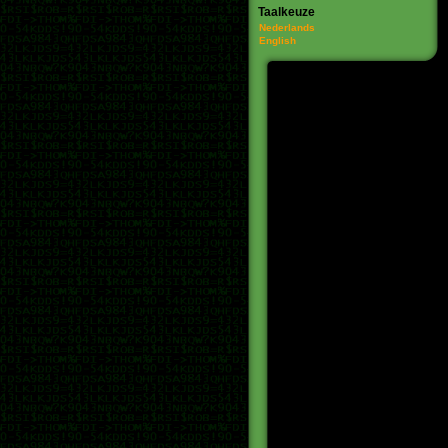
Taalkeuze
Nederlands
English