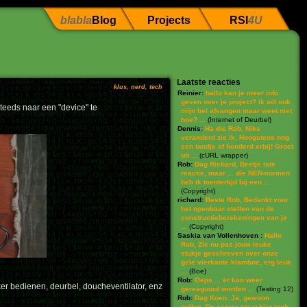
blabla
Blog
Projects
RSI
4U
Laatste reacties
klus
,
nerd
,
tech
Reinier:
hallo kan je meer info
geven over je project? ik wil ook
steeds naar een "device" te
mijn bel afvangen maar weet niet
hoe? ...
(
Internet of Deurbel
)
Dennis:
Ha die Rob, Niks
veranderd zie ik. Hoogstens nog
een tandje of honderd erbij! Groet
uit ...
(
cURL wrapper
)
Rob:
Dag Richard, Beetje late
reactie, maar ... die NEN-normen
heb ik toentertijd bij een ...
(
Copyright
)
richard:
Beste Rob, Bedankt voor
het openbaar stellen van de
constructieberekeningen van je
...
(
Copyright
)
Saskia van Vollenhoven :
Hallo
Rob, Zie nu pas jouw leuke
stukje geschreven over onze
gele vierkante klamboe, erg leuk
...
(
Boe
)
Rob:
Oeps ... er kan weer
ker bedienen, deurbel, doucheventilator, enz
gereaguurd worden ...
(
Testing 12
)
Rob:
Dag Koen. Ja, gewoon
pollen. De server staat hier toch