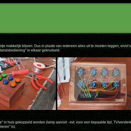
tje makkelijk blijven. Dus in plaats van iedereen alles uit te moeten leggen, en/of 
fstandsbediening" in elkaar geknutseld.
" in huis gekoppeld worden (lamp aan/uit - evt. voor een bepaalde tijd, TV/verster
eren" is).