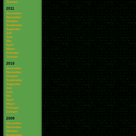
Januari
2011
December
November
Oktober
September
Augustus
Juli
Juni
Mei
April
Maart
Februari
Januari
2010
December
November
Oktober
September
Augustus
Juli
Juni
Mei
April
Maart
Februari
Januari
2009
December
November
Oktober
September