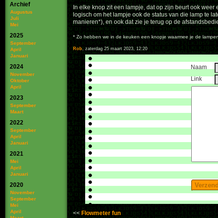
Archief
In elke knop zit een lampje, dat op zijn beurt ook weer
Augustus
logisch om het lampje ook de status van die lamp te l
Juli
manieren*), en ook dat zie je terug op de afstandsbedi
Mei
2025
* Zo hebben we in de keuken een knopje waarmee je de lampen o
September
Rob
, zaterdag 25 maart 2023, 12:20
April
Januari
2024
Naam
November
Link
Oktober
April
2023
September
Maart
2022
September
April
Januari
2021
Mei
April
Januari
2020
November
September
Mei
April
Flowmeter fun
Maart