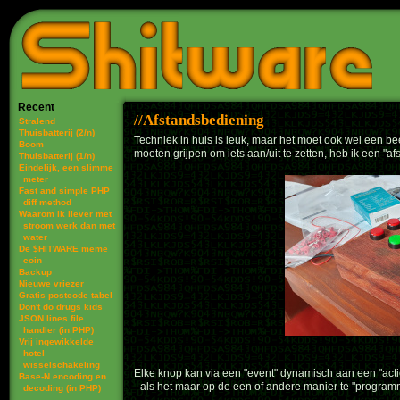
Recent
Afstandsbediening
Stralend
Thuisbatterij (2/n)
Techniek in huis is leuk, maar het moet ook wel een bee
Boom
moeten grijpen om iets aan/uit te zetten, heb ik een "a
Thuisbatterij (1/n)
Eindelijk, een slimme
meter
Fast and simple PHP
diff method
Waarom ik liever met
stroom werk dan met
water
De $HITWARE meme
coin
Backup
Nieuwe vriezer
Gratis postcode tabel
Don't do drugs kids
JSON lines file
handler (in PHP)
Vrij ingewikkelde
hotel
wisselschakeling
Elke knop kan via een "event" dynamisch aan een "actie
Base-N encoding en
- als het maar op de een of andere manier te "programm
decoding (in PHP)