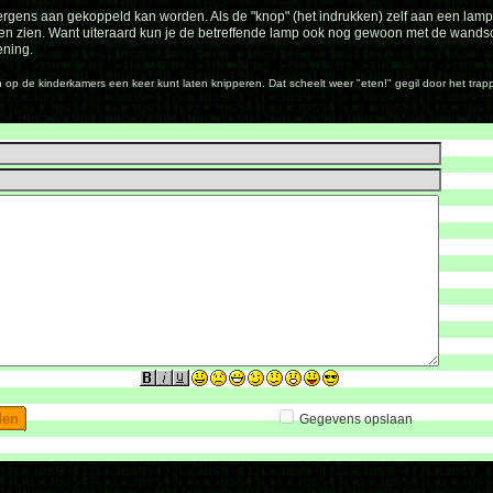
 ergens aan gekoppeld kan worden. Als de "knop" (het indrukken) zelf aan een lamp 
aten zien. Want uiteraard kun je de betreffende lamp ook nog gewoon met de wand
ening.
p de kinderkamers een keer kunt laten knipperen. Dat scheelt weer "eten!" gegil door het trap
Gegevens opslaan