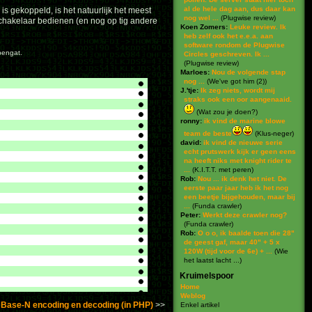
al de hele dag aan, dus daar kan
is gekoppeld, is het natuurlijk het meest
nog wel ...
(
Plugwise review
)
schakelaar bedienen (en nog op tig andere
Koen Zomers:
Leuke review. Ik
heb zelf ook het e.e.a. aan
software rondom de Plugwise
pengat.
Circles geschreven. Ik ...
(
Plugwise review
)
Marloes:
Nou de volgende stap
nog ...
(
We've got him (2)
)
J.'tje:
Ik zeg niets, wordt mij
straks ook een oor aangenaaid.
(
Wat zou je doen?
)
ronny:
ik vind de marine blowe
team de beste
(
Klus-neger
)
david:
ik vind de nieuwe serie
echt prutswerk kijk er geen eens
na heeft niks met knight rider te
...
(
K.I.T.T. met peren
)
Rob:
Nou ... ik denk het niet. De
eerste paar jaar heb ik het nog
een beetje bijgehouden, maar bij
...
(
Funda crawler
)
Peter:
Werkt deze crawler nog?
(
Funda crawler
)
Rob:
O o o, ik baalde toen die 28"
de geest gaf, maar 40" + 5 x
120W (tijd voor de 6e) + ...
(
Wie
het laatst lacht ...
)
Kruimelspoor
Home
Weblog
Base-N encoding en decoding (in PHP)
Enkel artikel