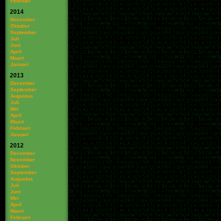
Februari
2014
November
Oktober
September
Juli
Juni
April
Maart
Januari
2013
December
September
Augustus
Juli
Mei
April
Maart
Februari
Januari
2012
December
November
Oktober
September
Augustus
Juli
Juni
Mei
April
Maart
Februari