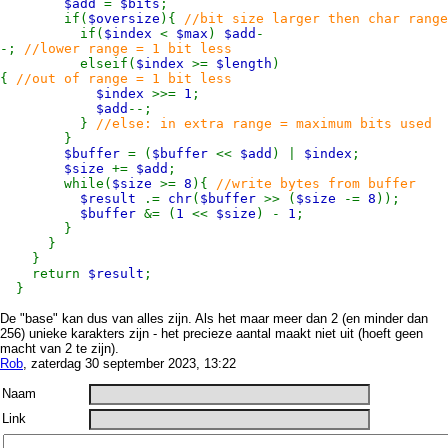
$add
=
$bits
;
if(
$oversize
){
//bit size larger then char range
if(
$index
<
$max
)
$add
-
-;
//lower range = 1 bit less
elseif(
$index
>=
$length
)
{
//out of range = 1 bit less
$index
>>=
1
;
$add
--;
}
//else: in extra range = maximum bits used
}
$buffer
= (
$buffer
<<
$add
) |
$index
;
$size
+=
$add
;
while(
$size
>=
8
){
//write bytes from buffer
$result
.=
chr
(
$buffer
>> (
$size
-=
8
));
$buffer
&= (
1
<<
$size
) -
1
;
}
}
}
return
$result
;
}
De "base" kan dus van alles zijn. Als het maar meer dan 2 (en minder dan
256) unieke karakters zijn - het precieze aantal maakt niet uit (hoeft geen
macht van 2 te zijn).
Rob
, zaterdag 30 september 2023, 13:22
Naam
Link