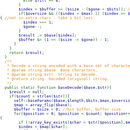
else
$fill
+=
8
;
}
$index
=
$buffer
>> (
$size
- (
$gone
=
$bits
));
/
if(
$oversize
&& ((
$index
<
$max
) || (
$index
>=
$
{
//not in extra chars - take 1 bit less.
$index
>>=
1
;
$gone
--;
}
$result
.=
$base
[
$index
];
$buffer
&= (
1
<< (
$size
-=
$gone
)) -
1
;
}
}
return
$result
;
}
/**
* Decode a string encoded with a base set of characte
* @param string $base Base characters.
* @param string $str String to decode.
* @return string Decoded (original) string.
*/
public static function
baseDecode
(
$base
,
$str
){
$result
=
null
;
if(
$count
=
strlen
(
$str
)){
self
::
baseParams
(
$base
,
$length
,
$bits
,
$max
,
$oversiz
$map
=
array_flip
(
$base
);
$buffer
=
$size
=
0
;
//bit buffer, buffer size
for(
$position
=
0
;
$position
<
$count
;
$position
++
{
if (!
array_key_exists
(
$char
=
$str
[
$position
],
$m
$index
=
$map
[
$char
];