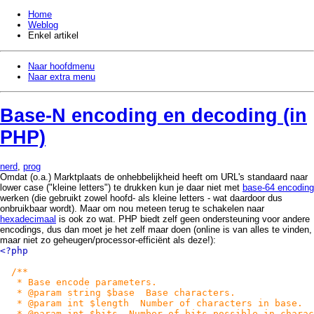
Home
Weblog
Enkel artikel
Naar hoofdmenu
Naar extra menu
Base-N encoding en decoding (in
PHP)
nerd
,
prog
Omdat (o.a.) Marktplaats de onhebbelijkheid heeft om URL's standaard naar
lower case ("kleine letters") te drukken kun je daar niet met
base-64 encoding
werken (die gebruikt zowel hoofd- als kleine letters - wat daardoor dus
onbruikbaar wordt). Maar om nou meteen terug te schakelen naar
hexadecimaal
is ook zo wat. PHP biedt zelf geen ondersteuning voor andere
encodings, dus dan moet je het zelf maar doen (online is van alles te vinden,
maar niet zo geheugen/processor-efficiënt als deze!):
<?php
/**
* Base encode parameters.
* @param string $base Base characters.
* @param int $length Number of characters in base.
* @param int $bits Number of bits possible in charact