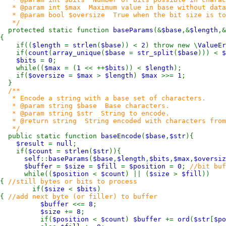
* @param int $max Maximum value in base without data
* @param bool $oversize True when the bit size is too
*/
protected static function
baseParams
(&
$base
,&
$length
,&
{
if((
$length
=
strlen
(
$base
)) <
2
) throw new \
ValueEr
if(
count
(
array_unique
(
$base
=
str_split
(
$base
))) <
$
$bits
=
0
;
while((
$max
= (
1
<< ++
$bits
)) <
$length
);
if(
$oversize
=
$max
>
$length
)
$max
>>=
1
;
}
/**
* Encode a string with a base set of characters.
* @param string $base Base characters.
* @param string $str String to encode.
* @return string String encoded with characters from
*/
public static function
baseEncode
(
$base
,
$str
){
$result
=
null
;
if(
$count
=
strlen
(
$str
)){
self
::
baseParams
(
$base
,
$length
,
$bits
,
$max
,
$oversiz
$buffer
=
$size
=
$fill
=
$position
=
0
;
//bit buf
while((
$position
<
$count
) || (
$size
>
$fill
))
{
//still bytes or bits to process
if(
$size
<
$bits
)
{
//add next byte (or filler) to buffer
$buffer
<<=
8
;
$size
+=
8
;
if(
$position
<
$count
)
$buffer
+=
ord
(
$str
[
$po