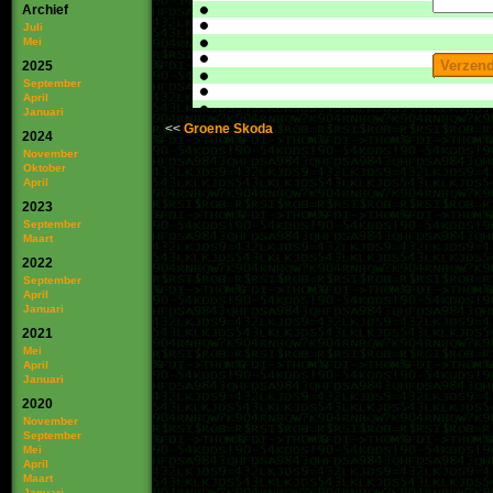
Archief
Juli
Mei
2025
September
April
Januari
Groene Skoda
2024
November
Oktober
April
2023
September
Maart
2022
September
April
Januari
2021
Mei
April
Januari
2020
November
September
Mei
April
Maart
Januari