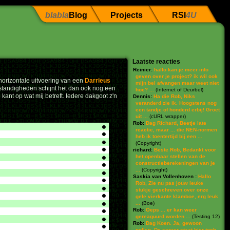
blabla
Blog
Projects
RSI
4U
Laatste reacties
Reinier:
hallo kan je meer info
geven over je project? ik wil ook
 horizontale uitvoering van een
Darrieus
mijn bel afvangen maar weet niet
 omstandigheden schijnt het dan ook nog een
hoe? ...
(
Internet of Deurbel
)
ant op wat mij betreft. Iedere dakgoot z'n
Dennis:
Ha die Rob, Niks
veranderd zie ik. Hoogstens nog
een tandje of honderd erbij! Groet
uit ...
(
cURL wrapper
)
Rob:
Dag Richard, Beetje late
reactie, maar ... die NEN-normen
heb ik toentertijd bij een ...
(
Copyright
)
richard:
Beste Rob, Bedankt voor
het openbaar stellen van de
constructieberekeningen van je
...
(
Copyright
)
Saskia van Vollenhoven :
Hallo
Rob, Zie nu pas jouw leuke
stukje geschreven over onze
gele vierkante klamboe, erg leuk
...
(
Boe
)
Rob:
Oeps ... er kan weer
gereaguurd worden ...
(
Testing 12
)
Rob:
Dag Koen. Ja, gewoon
pollen. De server staat hier toch