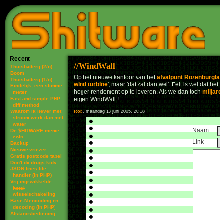
Recent
WindWall
Thuisbatterij (2/n)
Boom
Op het nieuwe kantoor van het
afvalpunt Rozenburgl
Thuisbatterij (1/n)
wind turbine
', maar 'dat zal dan wel'. Feit is wel dat
Eindelijk, een slimme
hoger rendement op te leveren. Als we dan toch
miljar
meter
Fast and simple PHP
eigen WindWall !
diff method
Waarom ik liever met
Rob
, maandag 13 juni 2005, 20:18
stroom werk dan met
water
Naam
De $HITWARE meme
coin
Link
Backup
Nieuwe vriezer
Gratis postcode tabel
Don't do drugs kids
JSON lines file
handler (in PHP)
Vrij ingewikkelde
hotel
wisselschakeling
Base-N encoding en
decoding (in PHP)
Afstandsbediening