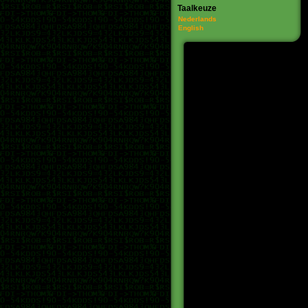
Taalkeuze
Nederlands
English