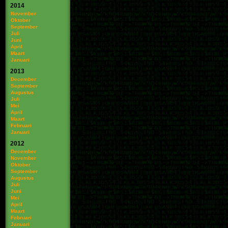
2014
November
Oktober
September
Juli
Juni
April
Maart
Januari
2013
December
September
Augustus
Juli
Mei
April
Maart
Februari
Januari
2012
December
November
Oktober
September
Augustus
Juli
Juni
Mei
April
Maart
Februari
Januari