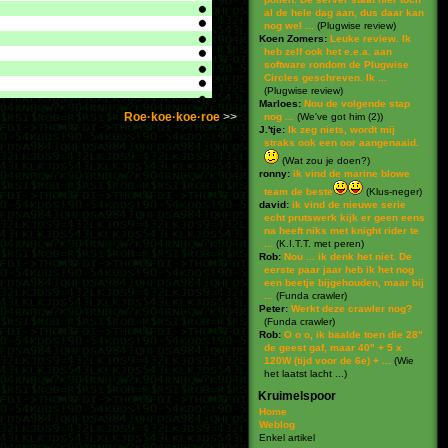
al de hele dag aan, dus daar kan
nog wel ...
(
Plugwise review
)
Koen Zomers:
Leuke review. Ik
heb zelf ook het e.e.a. aan
software rondom de Plugwise
Circles geschreven. Ik ...
(
Plugwise review
)
Marloes:
Nou de volgende stap
Roe·koe·koe·roe
nog ...
(
We've got him (2)
)
J.'tje:
Ik zeg niets, wordt mij
straks ook een oor aangenaaid.
(
Wat zou je doen?
)
ronny:
ik vind de marine blowe
team de beste
(
Klus-neger
)
david:
ik vind de nieuwe serie
echt prutswerk kijk er geen eens
na heeft niks met knight rider te
...
(
K.I.T.T. met peren
)
Rob:
Nou ... ik denk het niet. De
eerste paar jaar heb ik het nog
een beetje bijgehouden, maar bij
...
(
Funda crawler
)
Peter:
Werkt deze crawler nog?
(
Funda crawler
)
Rob:
O o o, ik baalde toen die 28"
de geest gaf, maar 40" + 5 x
120W (tijd voor de 6e) + ...
(
Wie
het laatst lacht ...
)
Kruimelspoor
Home
Weblog
Enkel artikel