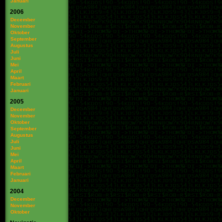
Januari
2006
December
November
Oktober
September
Augustus
Juli
Juni
Mei
April
Maart
Februari
Januari
2005
December
November
Oktober
September
Augustus
Juli
Juni
Mei
April
Maart
Februari
Januari
2004
December
November
Oktober