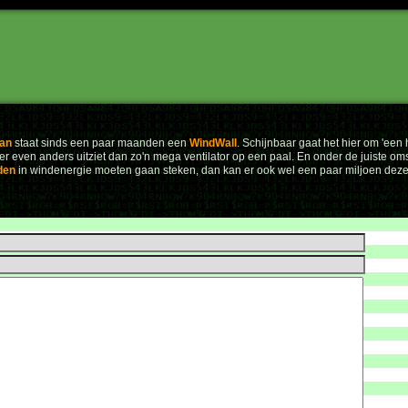
aan
staat sinds een paar maanden een
Wind
Wall
. Schijnbaar gaat het hier om 'een
 het er even anders uitziet dan zo'n mega ventilator op een paal. En onder de juiste
den
in windenergie moeten gaan steken, dan kan er ook wel een paar miljoen deze k