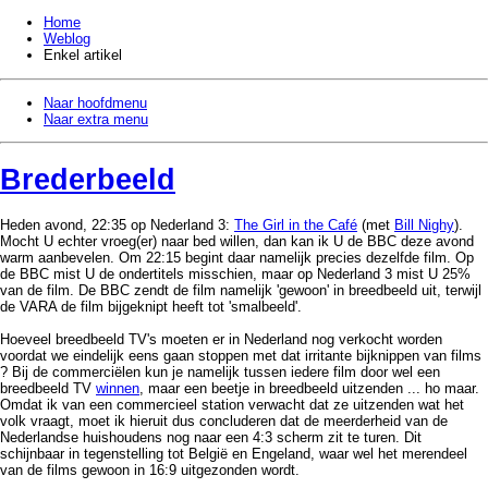
Home
Weblog
Enkel artikel
Naar hoofdmenu
Naar extra menu
Brederbeeld
Heden avond, 22:35 op Nederland 3:
The Girl in the Café
(met
Bill Nighy
).
Mocht U echter vroeg(er) naar bed willen, dan kan ik U de BBC deze avond
warm aanbevelen. Om 22:15 begint daar namelijk precies dezelfde film. Op
de BBC mist U de ondertitels misschien, maar op Nederland 3 mist U 25%
van de film. De BBC zendt de film namelijk 'gewoon' in breedbeeld uit, terwijl
de VARA de film bijgeknipt heeft tot 'smalbeeld'.
Hoeveel breedbeeld TV's moeten er in Nederland nog verkocht worden
voordat we eindelijk eens gaan stoppen met dat irritante bijknippen van films
? Bij de commerciëlen kun je namelijk tussen iedere film door wel een
breedbeeld TV
winnen
, maar een beetje in breedbeeld uitzenden ... ho maar.
Omdat ik van een commercieel station verwacht dat ze uitzenden wat het
volk vraagt, moet ik hieruit dus concluderen dat de meerderheid van de
Nederlandse huishoudens nog naar een 4:3 scherm zit te turen. Dit
schijnbaar in tegenstelling tot België en Engeland, waar wel het merendeel
van de films gewoon in 16:9 uitgezonden wordt.