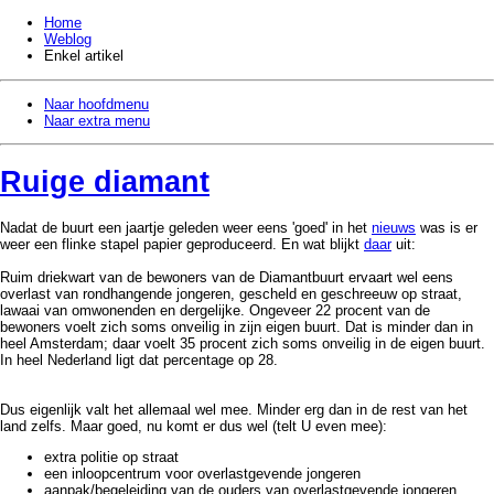
Home
Weblog
Enkel artikel
Naar hoofdmenu
Naar extra menu
Ruige diamant
Nadat de buurt een jaartje geleden weer eens 'goed' in het
nieuws
was is er
weer een flinke stapel papier geproduceerd. En wat blijkt
daar
uit:
Ruim driekwart van de bewoners van de Diamantbuurt ervaart wel eens
overlast van rondhangende jongeren, gescheld en geschreeuw op straat,
lawaai van omwonenden en dergelijke. Ongeveer 22 procent van de
bewoners voelt zich soms onveilig in zijn eigen buurt. Dat is minder dan in
heel Amsterdam; daar voelt 35 procent zich soms onveilig in de eigen buurt.
In heel Nederland ligt dat percentage op 28.
Dus eigenlijk valt het allemaal wel mee. Minder erg dan in de rest van het
land zelfs. Maar goed, nu komt er dus wel (telt U even mee):
extra politie op straat
een inloopcentrum voor overlastgevende jongeren
aanpak/begeleiding van de ouders van overlastgevende jongeren