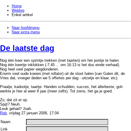
Home
Weblog
Enkel artikel
Naar hoofdmenu
Naar extra menu
De laatste dag
Nog één keer een sprintje trekken (met taarten) om het pontje te halen.
Nog één keertje inklokken (-7:45 ... om 16:13 is het dus einde verhaal).
Nog heel veel papier wegdonderen.
Enorm veel oude koeien (met rollator) uit de sloot halen (van Galen dit, de
Vries dat, vroeger deden we 5 offertes per dag - uitzetje en klaar, etc).
Praatje, kadootje, taartje. Handen schudden, succes, het allerbeste, goh
werkte je hier al weer 8 jaar (meer zelfs). Tot ziens, het ga je goed.
Zo, dat zit er op.
Spijt? Neuh.
Leuk gehad? Joah.
Rob
, vrijdag 27 januari 2006, 17:04
Naam
Link