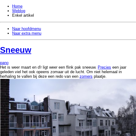
Home
Weblog
Enkel artikel
Naar hoofdmenu
Naar extra menu
Sneeuw
pano
Het is weer maart en d'r ligt weer een flink pak sneeuw.
Precies
een jaar
geleden viel het ook opeens zomaar uit de lucht. Om niet helemaal in
herhaling te vallen bij deze een redo van een
zomers
plaatje.