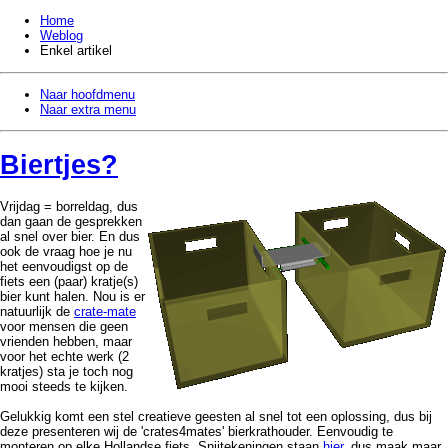
Home
Weblog
Enkel artikel
Naar hoofdmenu
Naar extra menu
Biertjes?
Vrijdag = borreldag, dus
dan gaan de gesprekken
al snel over bier. En dus
ook de vraag hoe je nu
het eenvoudigst op de
fiets een (paar) kratje(s)
bier kunt halen. Nou is er
natuurlijk de
crate-mate
voor mensen die geen
vrienden hebben, maar
voor het echte werk (2
kratjes) sta je toch nog
mooi steeds te kijken.
Gelukkig komt een stel creatieve geesten al snel tot een oplossing, dus bij
deze presenteren wij de 'crates4mates' bierkrathouder. Eenvoudig te
monteren op elke Hollandse fiets. Snijtekeningen staan
hier
, dus maak maar