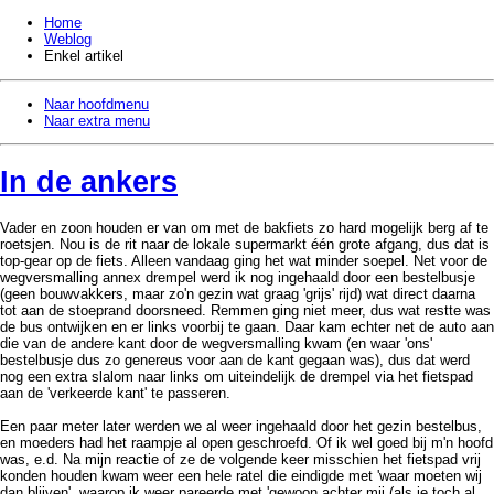
Home
Weblog
Enkel artikel
Naar hoofdmenu
Naar extra menu
In de ankers
Vader en zoon houden er van om met de bakfiets zo hard mogelijk berg af te
roetsjen. Nou is de rit naar de lokale supermarkt één grote afgang, dus dat is
top-gear op de fiets. Alleen vandaag ging het wat minder soepel. Net voor de
wegversmalling annex drempel werd ik nog ingehaald door een bestelbusje
(geen bouwvakkers, maar zo'n gezin wat graag 'grijs' rijd) wat direct daarna
tot aan de stoeprand doorsneed. Remmen ging niet meer, dus wat restte was
de bus ontwijken en er links voorbij te gaan. Daar kam echter net de auto aan
die van de andere kant door de wegversmalling kwam (en waar 'ons'
bestelbusje dus zo genereus voor aan de kant gegaan was), dus dat werd
nog een extra slalom naar links om uiteindelijk de drempel via het fietspad
aan de 'verkeerde kant' te passeren.
Een paar meter later werden we al weer ingehaald door het gezin bestelbus,
en moeders had het raampje al open geschroefd. Of ik wel goed bij m'n hoofd
was, e.d. Na mijn reactie of ze de volgende keer misschien het fietspad vrij
konden houden kwam weer een hele ratel die eindigde met 'waar moeten wij
dan blijven', waarop ik weer pareerde met 'gewoon achter mij (als je toch al