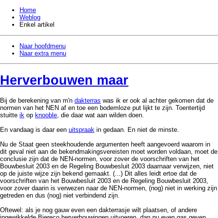
Home
Weblog
Enkel artikel
Naar hoofdmenu
Naar extra menu
Herverbouwen maar
Bij de berekening van m'n
dakterras
was ik er ook al achter gekomen dat de
normen van het NEN af en toe een bodemloze put lijkt te zijn. Toentertijd
stuitte
ik
op
knooble
, die daar wat aan wilden doen.
En vandaag is daar een
uitspraak
in gedaan. En niet de minste.
Nu de Staat geen steekhoudende argumenten heeft aangevoerd waarom in
dit geval niet aan de bekendmakingsvereisten moet worden voldaan, moet de
conclusie zijn dat de NEN-normen, voor zover de voorschriften van het
Bouwbesluit 2003 en de Regeling Bouwbesluit 2003 daarnaar verwijzen, niet
op de juiste wijze zijn bekend gemaakt. (...) Dit alles leidt ertoe dat de
voorschriften van het Bouwbesluit 2003 en de Regeling Bouwbesluit 2003,
voor zover daarin is verwezen naar de NEN-normen, (nog) niet in werking zijn
getreden en dus (nog) niet verbindend zijn.
Oftewel: als je nog gauw even een dakterrasje wilt plaatsen, of andere
ingewikkelde Biereco herverbouwingen uitvoeren, dan nu even gas geven,