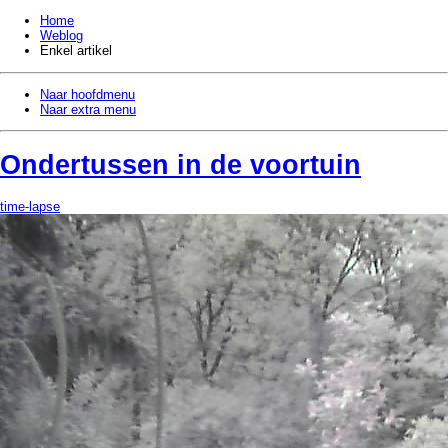
Home
Weblog
Enkel artikel
Naar hoofdmenu
Naar extra menu
Ondertussen in de voortuin
time-lapse