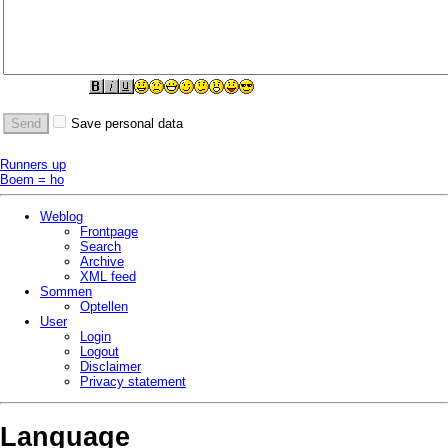
Save personal data
Runners up
Boem = ho
Weblog
Frontpage
Search
Archive
XML feed
Sommen
Optellen
User
Login
Logout
Disclaimer
Privacy statement
Language