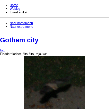
Home
Weblog
Enkel artikel
Naar hoofdmenu
Naar extra menu
Gotham city
foto
Fladder fladder, flits flits, tsjakka: