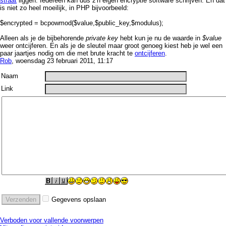
straat
liggen. Iedereen kan dus z'n eigen encryptie software schrijven. En dat
is niet zo heel moeilijk, in PHP bijvoorbeeld:
$encrypted = bcpowmod($value,$public_key,$modulus);
Alleen als je de bijbehorende
private key
hebt kun je nu de waarde in
$value
weer ontcijferen. En als je de sleutel maar groot genoeg kiest heb je wel een
paar jaartjes nodig om die met brute kracht te
ontcijferen
.
Rob
, woensdag 23 februari 2011, 11:17
Naam
Link
Gegevens opslaan
Verboden voor vallende voorwerpen