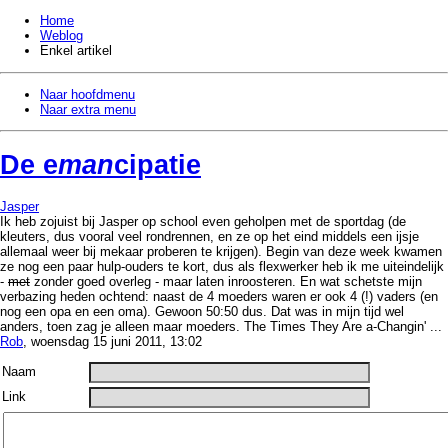
Home
Weblog
Enkel artikel
Naar hoofdmenu
Naar extra menu
De e
man
cipatie
Jasper
Ik heb zojuist bij Jasper op school even geholpen met de sportdag (de
kleuters, dus vooral veel rondrennen, en ze op het eind middels een ijsje
allemaal weer bij mekaar proberen te krijgen). Begin van deze week kwamen
ze nog een paar hulp-ouders te kort, dus als flexwerker heb ik me uiteindelijk
-
met
zonder goed overleg - maar laten inroosteren. En wat schetste mijn
verbazing heden ochtend: naast de 4 moeders waren er ook 4 (!) vaders (en
nog een opa en een oma). Gewoon 50:50 dus. Dat was in mijn tijd wel
anders, toen zag je alleen maar moeders. The Times They Are a-Changin' ...
Rob
, woensdag 15 juni 2011, 13:02
Naam
Link