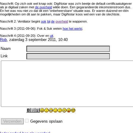
Naschrift: Op zich ook wel knap ook: DigiNotar was zo'n beetje de default certificaatuitgever
als je digitaal zaken met
de overheid
wilde doen. Een gegarandeerde inkomstenstroom dus.
En het was nou niet zo dat dit een 'onbeheersbare' situatie was. Er waren duizend-en-één
mogelijkheden om dit aan te pakken, maar DigiNotar koos wel een van de slechtste.
Naschrift 2: Ventilator begint
ook
bij
de
overheid
te wapperen.
Naschrift 3 (2011-09-06): Fok & Suk weten
hoe het werkt
.
Naschrift 4 (2011-09-20): Over en
uit
.
Rob
, zaterdag 3 september 2011, 10:40
Naam
Link
Gegevens opslaan