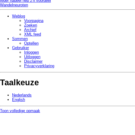
Ieder nadeel hep z'n voordeel
Wandelneuroten
Weblog
Voorpagina
Zoeken
Archief
XML feed
Sommen
Optellen
Gebruiker
Inloggen
Uitloggen
Disclaimer
Privacy­verklaring
Taalkeuze
Nederlands
English
Toon volledige opmaak