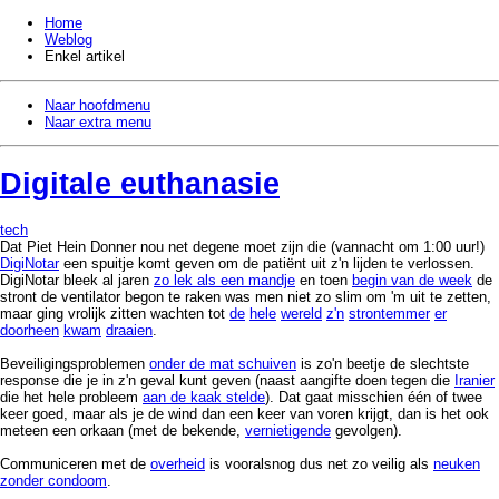
Home
Weblog
Enkel artikel
Naar hoofdmenu
Naar extra menu
Digitale euthanasie
tech
Dat Piet Hein Donner nou net degene moet zijn die (vannacht om 1:00 uur!)
DigiNotar
een spuitje komt geven om de patiënt uit z'n lijden te verlossen.
DigiNotar bleek al jaren
zo lek als een mandje
en toen
begin van de week
de
stront de ventilator begon te raken was men niet zo slim om 'm uit te zetten,
maar ging vrolijk zitten wachten tot
de
hele
wereld
z'n
strontemmer
er
doorheen
kwam
draaien
.
Beveiligingsproblemen
onder de mat schuiven
is zo'n beetje de slechtste
response die je in z'n geval kunt geven (naast aangifte doen tegen die
Iranier
die het hele probleem
aan de kaak stelde
). Dat gaat misschien één of twee
keer goed, maar als je de wind dan een keer van voren krijgt, dan is het ook
meteen een orkaan (met de bekende,
vernietigende
gevolgen).
Communiceren met de
overheid
is vooralsnog dus net zo veilig als
neuken
zonder condoom
.