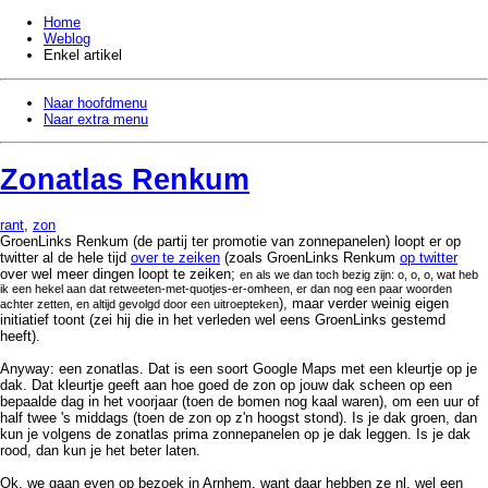
Home
Weblog
Enkel artikel
Naar hoofdmenu
Naar extra menu
Zonatlas Renkum
rant
,
zon
GroenLinks Renkum (de partij ter promotie van zonnepanelen) loopt er op
twitter al de hele tijd
over te zeiken
(zoals GroenLinks Renkum
op twitter
over wel meer dingen loopt te zeiken;
en als we dan toch bezig zijn: o, o, o, wat heb
ik een hekel aan dat retweeten-met-quotjes-er-omheen, er dan nog een paar woorden
), maar verder weinig eigen
achter zetten, en altijd gevolgd door een uitroepteken
initiatief toont (zei hij die in het verleden wel eens GroenLinks gestemd
heeft).
Anyway: een zonatlas. Dat is een soort Google Maps met een kleurtje op je
dak. Dat kleurtje geeft aan hoe goed de zon op jouw dak scheen op een
bepaalde dag in het voorjaar (toen de bomen nog kaal waren), om een uur of
half twee 's middags (toen de zon op z'n hoogst stond). Is je dak groen, dan
kun je volgens de zonatlas prima zonnepanelen op je dak leggen. Is je dak
rood, dan kun je het beter laten.
Ok, we gaan even op bezoek in Arnhem, want daar hebben ze nl. wel een