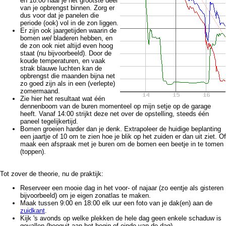
en 18:00 haal je het grootste deel
van je opbrengst binnen. Zorg er
dus voor dat je panelen die
periode (ook) vol in de zon liggen.
Er zijn ook jaargetijden waarin de
bomen
wel
bladeren hebben, en
de zon ook niet altijd even hoog
staat (nu bijvoorbeeld). Door de
koude temperaturen, en vaak
strak blauwe luchten kan de
opbrengst die maanden bijna net
zo goed zijn als in een (verlepte)
zomermaand.
Zie hier het resultaat wat één
dennenboom van de buren momenteel op mijn setje op de garage
heeft. Vanaf 14:00 strijkt deze net over de opstelling, steeds één
paneel tegelijkertijd.
Bomen groeien harder dan je denk. Extrapoleer de huidige beplanting
een jaartje of 10 om te zien hoe je blik op het zuiden er dan uit ziet. Of
maak een afspraak met je buren om de bomen een beetje in te tomen
(toppen).
Tot zover de theorie, nu de praktijk:
Reserveer een mooie dag in het voor- of najaar (zo eentje als gisteren
bijvoorbeeld) om je eigen zonatlas te maken.
Maak tussen 9:00 en 18:00 elk uur een foto van je dak(en) aan de
zuidkant
.
Kijk 's avonds op welke plekken de hele dag geen enkele schaduw is
gevallen (hooguit aan het begin of einde van de dag).