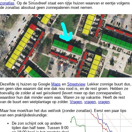
zonatlas
. Op de Siriusdreef staat een rijtje huizen waarvan er eentje volgens
de zonatlas absoluut geen zonnepalenen moet nemen.
Dezelfde rij huizen op Google
Maps
en
Streetview
. Lekker zonnige buurt dus,
en geen idee waarom dat ene dak nou rood is, en de rest groen. Hebben ze
toevallig de zolder al wel geïsoleerd (levert meer op dan zonnepanelen),
waardoor hun dak minder warm was. Waren ze op vakantie. Heeft de rest
van de buurt een wietplantage op zolder.
Vragen
,
vragen
,
vragen
.
Maar hoe moet/kan het dus wel/ook (zonder zonatlas). Eerst een paar tips
van een praktijkdeskundige:
De zon schijnt ook op andere
tijden dan half twee. Tussen 9:00