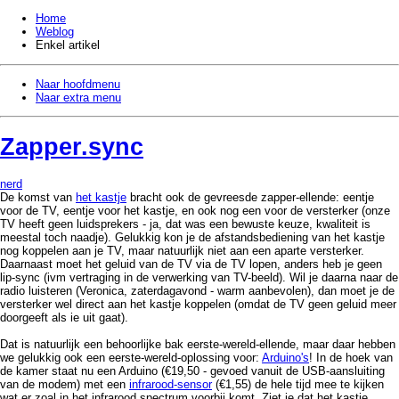
Home
Weblog
Enkel artikel
Naar hoofdmenu
Naar extra menu
Zapper.sync
nerd
De komst van
het kastje
bracht ook de gevreesde zapper-ellende: eentje
voor de TV, eentje voor het kastje, en ook nog een voor de versterker (onze
TV heeft geen luidsprekers - ja, dat was een bewuste keuze, kwaliteit is
meestal toch naadje). Gelukkig kon je de afstandsbediening van het kastje
nog koppelen aan je TV, maar natuurlijk niet aan een aparte versterker.
Daarnaast moet het geluid van de TV via de TV lopen, anders heb je geen
lip-sync (ivm vertraging in de verwerking van TV-beeld). Wil je daarna naar de
radio luisteren (Veronica, zaterdagavond - warm aanbevolen), dan moet je de
versterker wel direct aan het kastje koppelen (omdat de TV geen geluid meer
doorgeeft als ie uit gaat).
Dat is natuurlijk een behoorlijke bak eerste-wereld-ellende, maar daar hebben
we gelukkig ook een eerste-wereld-oplossing voor:
Arduino's
! In de hoek van
de kamer staat nu een Arduino (€19,50 - gevoed vanuit de USB-aansluiting
van de modem) met een
infrarood-sensor
(€1,55) de hele tijd mee te kijken
wat er zoal in het infrarood spectrum voorbij komt. Ziet ie dat het kastje