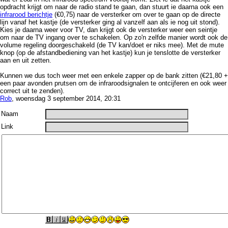
opdracht krijgt om naar de radio stand te gaan, dan stuurt ie daarna ook een
infrarood berichtje
(€0,75) naar de versterker om over te gaan op de directe
lijn vanaf het kastje (de versterker ging al vanzelf aan als ie nog uit stond).
Kies je daarna weer voor TV, dan krijgt ook de versterker weer een seintje
om naar de TV ingang over te schakelen. Op zo'n zelfde manier wordt ook de
volume regeling doorgeschakeld (de TV kan/doet er niks mee). Met de mute
knop (op de afstandbediening van het kastje) kun je tenslotte de versterker
aan en uit zetten.
Kunnen we dus toch weer met een enkele zapper op de bank zitten (€21,80 +
een paar avonden prutsen om de infraroodsignalen te ontcijferen en ook weer
correct uit te zenden).
Rob
, woensdag 3 september 2014, 20:31
Naam
Link